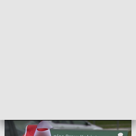
POWRÓT DO
SZCZECIN
TVP REGIONY
Wolność, równość, szacunek. O prawach
kobiet w Szczecinie [WIDEO]
2024-03-17
Karolina Skiba / ms