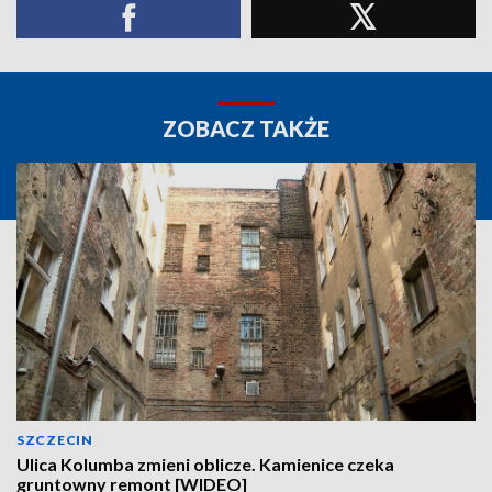
ZOBACZ TAKŻE
SZCZECIN
Ulica Kolumba zmieni oblicze. Kamienice czeka
gruntowny remont [WIDEO]