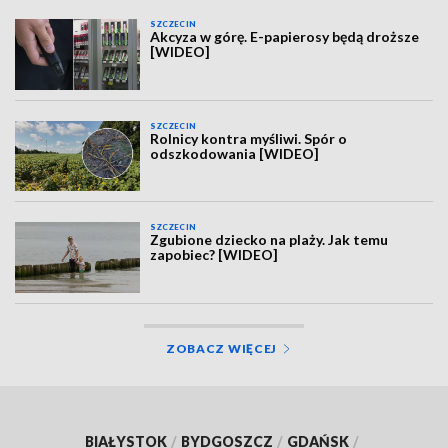
SZCZECIN
Akcyza w górę. E-papierosy będą droższe
[WIDEO]
SZCZECIN
Rolnicy kontra myśliwi. Spór o
odszkodowania [WIDEO]
SZCZECIN
Zgubione dziecko na plaży. Jak temu
zapobiec? [WIDEO]
ZOBACZ WIĘCEJ
BIAŁYSTOK
/
BYDGOSZCZ
/
GDAŃSK
/