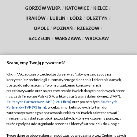
GORZÓW WLKP.
/
KATOWICE
/
KIELCE
/
KRAKÓW
/
LUBLIN
/
ŁÓDŹ
/
OLSZTYN
/
OPOLE
/
POZNAŃ
/
RZESZÓW
/
SZCZECIN
/
WARSZAWA
/
WROCŁAW
Szanujemy Twoją prywatność
Dołącz do nas:
Kliknij "Akceptuję i przechodzę do serwisu", aby wyrazić zgody na
korzystanie z technologii automatycznego śledzenia i zbierania danych,
TVP
dostęp do informacji na Twoim urządzeniu końcowym i ich
Abonament TVP
przechowywanie oraz na przetwarzanie Twoich danych osobowych przez
Regulamin TVP
nas, czyli Telewizję Polską S.A. w likwidacji (zwaną dalej również „TVP”),
Emisja w TVP
Polityka prywatności
Zaufanych Partnerów z IAB* (1201 firm)
oraz pozostałych
Zaufanych
Partnerów TVP (93 firm)
, w celach marketingowych (w tym do
Centrum informacji TVP
Moje zgody
zautomatyzowanego dopasowania reklam do Twoich zainteresowań i
mierzenia ich skuteczności) i pozostałych, które wskazujemy poniżej, a
Naziemna Telewizja Cyfrowa
Pomoc
także zgody na udostępnianie przez nas identyfikatora PPID do Google.
Sklep TVP
Biuro reklamy
Twoje dane osobowe zbierane podczas odwiedzania przez Ciebie naszych