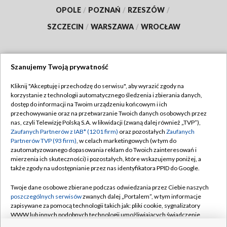
OPOLE
/
POZNAŃ
/
RZESZÓW
/
SZCZECIN
/
WARSZAWA
/
WROCŁAW
Szanujemy Twoją prywatność
Dołącz do nas:
Kliknij "Akceptuję i przechodzę do serwisu", aby wyrazić zgody na
korzystanie z technologii automatycznego śledzenia i zbierania danych,
TVP
dostęp do informacji na Twoim urządzeniu końcowym i ich
Abonament TVP
przechowywanie oraz na przetwarzanie Twoich danych osobowych przez
Regulamin TVP
nas, czyli Telewizję Polską S.A. w likwidacji (zwaną dalej również „TVP”),
Emisja w TVP
Polityka prywatności
Zaufanych Partnerów z IAB* (1201 firm)
oraz pozostałych
Zaufanych
Partnerów TVP (93 firm)
, w celach marketingowych (w tym do
Centrum informacji TVP
Moje zgody
zautomatyzowanego dopasowania reklam do Twoich zainteresowań i
mierzenia ich skuteczności) i pozostałych, które wskazujemy poniżej, a
Naziemna Telewizja Cyfrowa
Pomoc
także zgody na udostępnianie przez nas identyfikatora PPID do Google.
Sklep TVP
Biuro reklamy
Twoje dane osobowe zbierane podczas odwiedzania przez Ciebie naszych
Rada Programowa
Kontakt
poszczególnych serwisów
zwanych dalej „Portalem”, w tym informacje
zapisywane za pomocą technologii takich jak: pliki cookie, sygnalizatory
System NOS
WWW lub innych podobnych technologii umożliwiających świadczenie
dopasowanych i bezpiecznych usług, personalizację treści oraz reklam,