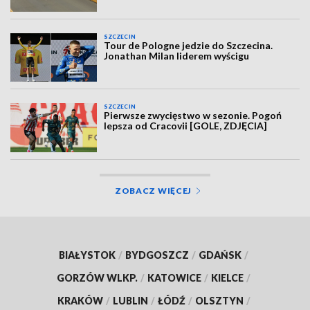
SZCZECIN
Tour de Pologne jedzie do Szczecina.
Jonathan Milan liderem wyścigu
SZCZECIN
Pierwsze zwycięstwo w sezonie. Pogoń
lepsza od Cracovii [GOLE, ZDJĘCIA]
ZOBACZ WIĘCEJ
BIAŁYSTOK
/
BYDGOSZCZ
/
GDAŃSK
/
GORZÓW WLKP.
/
KATOWICE
/
KIELCE
/
KRAKÓW
/
LUBLIN
/
ŁÓDŹ
/
OLSZTYN
/