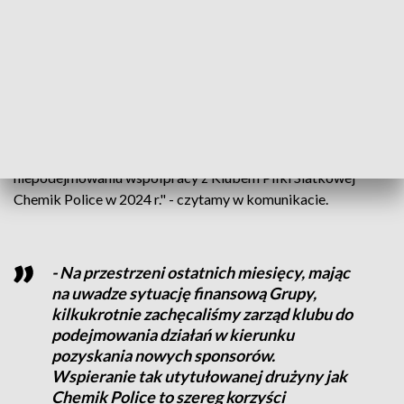
W komunikacie przesłanym przez Grupę Azoty czytamy, że
spółka za trzy kwartały 2023 roku zaraportowała stratę
netto na poziomie ponad 180 mln zł. "Obecna sytuacja
finansowa Grupy Azoty wymaga opracowania i wdrożenia
planu restrukturyzacji, umożliwiającego ustabilizowanie
pozycji finansowej Grupy, w tym Grupy Azoty Police.
Zaraportowane w ostatnich kwartałach wyniki finansowe
powodują, że Grupa Azoty Police podjęła trudną decyzję o
niepodejmowaniu współpracy z Klubem Piłki Siatkowej
Chemik Police w 2024 r." - czytamy w komunikacie.
- Na przestrzeni ostatnich miesięcy, mając
na uwadze sytuację finansową Grupy,
kilkukrotnie zachęcaliśmy zarząd klubu do
podejmowania działań w kierunku
pozyskania nowych sponsorów.
Wspieranie tak utytułowanej drużyny jak
Chemik Police to szereg korzyści