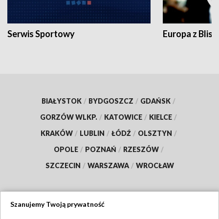
Serwis Sportowy
Europa z Blisk
BIAŁYSTOK
/
BYDGOSZCZ
/
GDAŃSK
/
GORZÓW WLKP.
/
KATOWICE
/
KIELCE
/
KRAKÓW
/
LUBLIN
/
ŁÓDŹ
/
OLSZTYN
/
OPOLE
/
POZNAŃ
/
RZESZÓW
/
SZCZECIN
/
WARSZAWA
/
WROCŁAW
Szanujemy Twoją prywatność
Dołącz do nas: