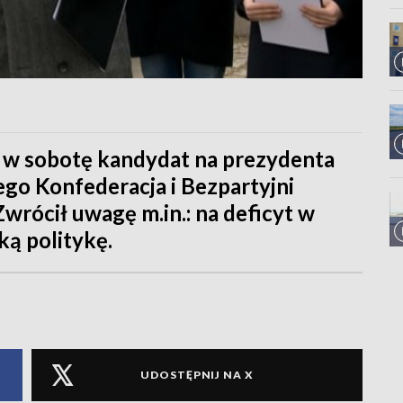
 w sobotę kandydat na prezydenta
go Konfederacja i Bezpartyjni
rócił uwagę m.in.: na deficyt w
ką politykę.
UDOSTĘPNIJ NA X