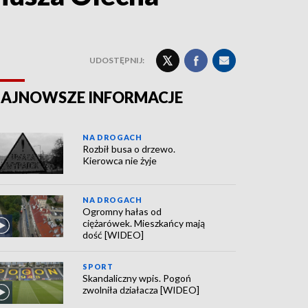
UDOSTĘPNIJ:
AJNOWSZE INFORMACJE
NA DROGACH
Rozbił busa o drzewo.
Kierowca nie żyje
NA DROGACH
Ogromny hałas od
ciężarówek. Mieszkańcy mają
dość [WIDEO]
SPORT
Skandaliczny wpis. Pogoń
zwolniła działacza [WIDEO]