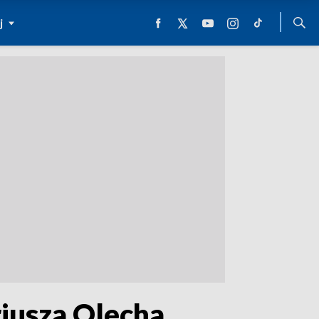
j
iusza Olecha