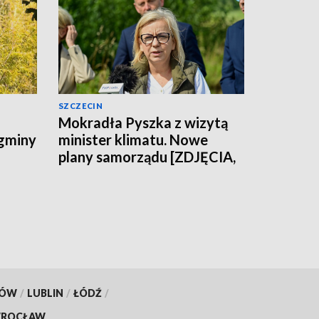
SZCZECIN
Mokradła Pyszka z wizytą
 gminy
minister klimatu. Nowe
plany samorządu [ZDJĘCIA,
WIDEO]
KÓW
/
LUBLIN
/
ŁÓDŹ
/
ROCŁAW