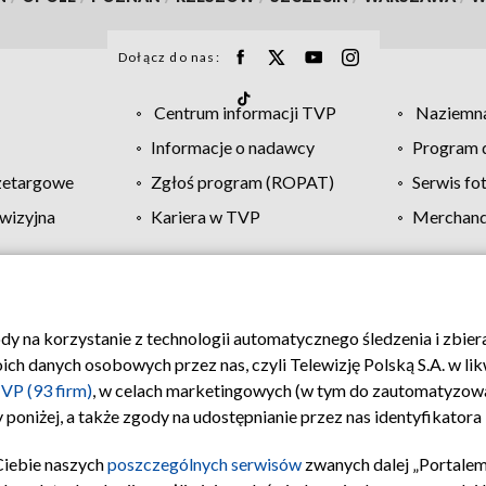
Dołącz do nas:
Centrum informacji TVP
Naziemna
Informacje o nadawcy
Program d
zetargowe
Zgłoś program (ROPAT)
Serwis fo
wizyjna
Kariera w TVP
Merchandi
Polityka prywatności
Moje zgody
Pomoc
Biuro re
ody na korzystanie z technologii automatycznego śledzenia i zbie
 danych osobowych przez nas, czyli Telewizję Polską S.A. w likw
VP (93 firm)
, w celach marketingowych (w tym do zautomatyzow
 poniżej, a także zgody na udostępnianie przez nas identyfikator
Ciebie naszych
poszczególnych serwisów
zwanych dalej „Portalem