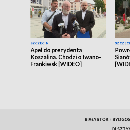
SZCZECIN
SZCZEC
Apel do prezydenta
Powró
Koszalina. Chodzi o Iwano-
Sianó
Frankiwsk [WIDEO]
[WID
BIAŁYSTOK
/
BYDGO
OLSZTY