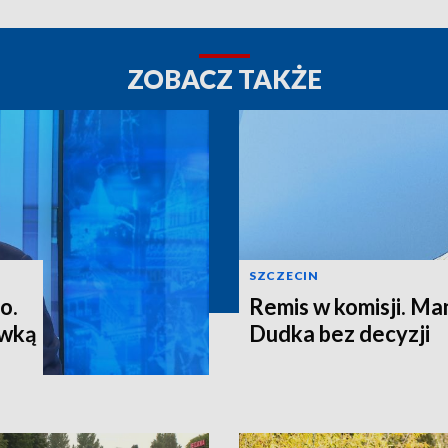
ZOBACZ TAKŻE
SZCZECIN
o.
Remis w komisji. M
ewką
Dudka bez decyzji