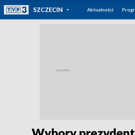
POWRÓT DO
SZCZECIN
Aktualności
Prog
TVP REGIONY
Wybory prezydenta