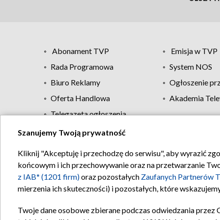
Abonament TVP
Emisja w TVP
Rada Programowa
System NOS
Biuro Reklamy
Ogłoszenie pr
Oferta Handlowa
Akademia Tele
Telegazeta ogłoszenia
Szanujemy Twoją prywatność
Regulamin TVP
Kliknij "Akceptuję i przechodzę do serwisu", aby wyrazić zg
końcowym i ich przechowywanie oraz na przetwarzanie Twoich
z IAB* (1201 firm)
oraz pozostałych
Zaufanych Partnerów T
mierzenia ich skuteczności) i pozostałych, które wskazujemy
Twoje dane osobowe zbierane podczas odwiedzania przez 