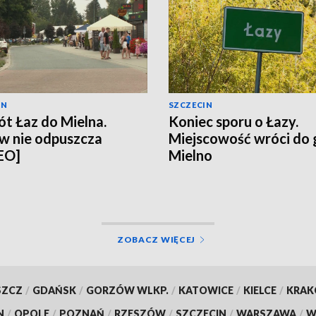
IN
SZCZECIN
t Łaz do Mielna.
Koniec sporu o Łazy.
w nie odpuszcza
Miejscowość wróci do
EO]
Mielno
ZOBACZ WIĘCEJ
SZCZ
/
GDAŃSK
/
GORZÓW WLKP.
/
KATOWICE
/
KIELCE
/
KRA
N
/
OPOLE
/
POZNAŃ
/
RZESZÓW
/
SZCZECIN
/
WARSZAWA
/
W