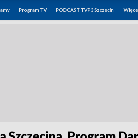
ramy
Program TV
PODCAST TVP3 Szczecin
Więce
 Szczecina. Program Dar