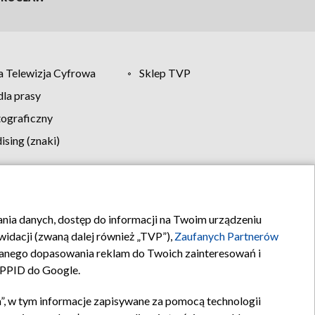
 Telewizja Cyfrowa
Sklep TVP
la prasy
tograficzny
sing (znaki)
klamy
Kontakt
rania danych, dostęp do informacji na Twoim urządzeniu
idacji (zwaną dalej również „TVP”),
Zaufanych Partnerów
anego dopasowania reklam do Twoich zainteresowań i
a PPID do Google.
”, w tym informacje zapisywane za pomocą technologii