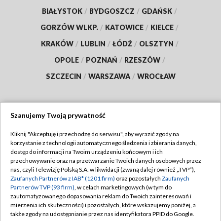
BIAŁYSTOK
/
BYDGOSZCZ
/
GDAŃSK
/
GORZÓW WLKP.
/
KATOWICE
/
KIELCE
/
KRAKÓW
/
LUBLIN
/
ŁÓDŹ
/
OLSZTYN
/
OPOLE
/
POZNAŃ
/
RZESZÓW
/
SZCZECIN
/
WARSZAWA
/
WROCŁAW
Szanujemy Twoją prywatność
Dołącz do nas:
Kliknij "Akceptuję i przechodzę do serwisu", aby wyrazić zgody na
korzystanie z technologii automatycznego śledzenia i zbierania danych,
TVP
dostęp do informacji na Twoim urządzeniu końcowym i ich
Abonament TVP
przechowywanie oraz na przetwarzanie Twoich danych osobowych przez
Regulamin TVP
nas, czyli Telewizję Polską S.A. w likwidacji (zwaną dalej również „TVP”),
Emisja w TVP
Polityka prywatności
Zaufanych Partnerów z IAB* (1201 firm)
oraz pozostałych
Zaufanych
Partnerów TVP (93 firm)
, w celach marketingowych (w tym do
Centrum informacji TVP
Moje zgody
zautomatyzowanego dopasowania reklam do Twoich zainteresowań i
mierzenia ich skuteczności) i pozostałych, które wskazujemy poniżej, a
Naziemna Telewizja Cyfrowa
Pomoc
także zgody na udostępnianie przez nas identyfikatora PPID do Google.