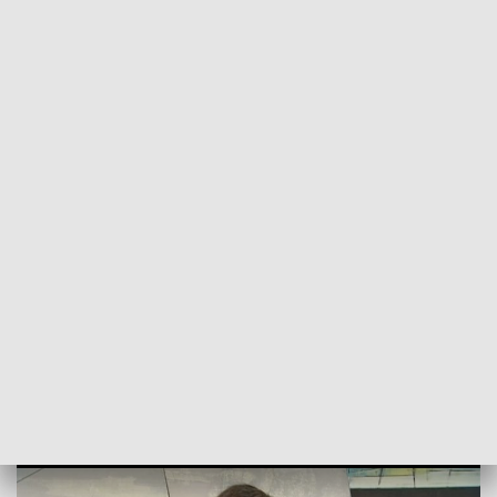
POWRÓT DO
SZCZECIN
TVP REGIONY
Wybory w Koszalinie. Tomasz Sobieraj z
poparciem wiceministra Protasa
[WIDEO]
2024-03-28
Anna Suwałowska / ms