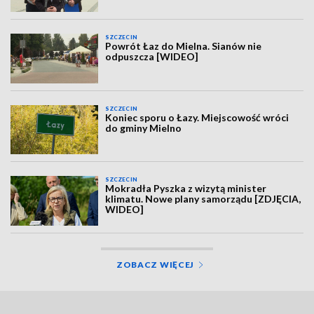
SZCZECIN
Powrót Łaz do Mielna. Sianów nie
odpuszcza [WIDEO]
SZCZECIN
Koniec sporu o Łazy. Miejscowość wróci
do gminy Mielno
SZCZECIN
Mokradła Pyszka z wizytą minister
klimatu. Nowe plany samorządu [ZDJĘCIA,
WIDEO]
ZOBACZ WIĘCEJ