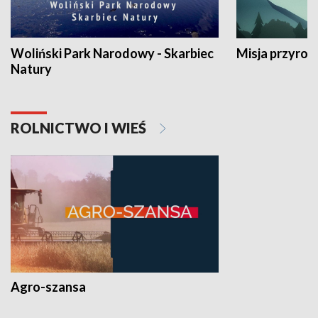
Woliński Park Narodowy - Skarbiec
Misja przyrod
Natury
ROLNICTWO I WIEŚ
Agro-szansa