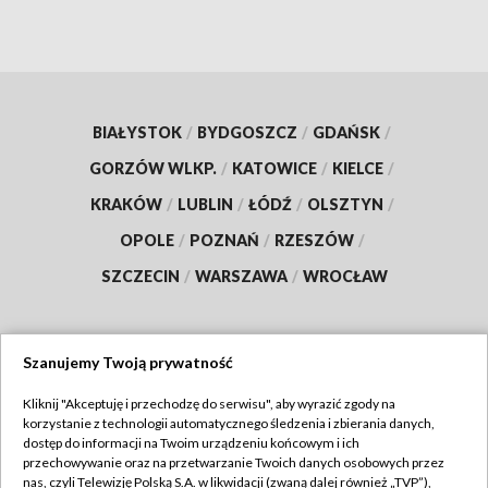
BIAŁYSTOK
/
BYDGOSZCZ
/
GDAŃSK
/
GORZÓW WLKP.
/
KATOWICE
/
KIELCE
/
KRAKÓW
/
LUBLIN
/
ŁÓDŹ
/
OLSZTYN
/
OPOLE
/
POZNAŃ
/
RZESZÓW
/
SZCZECIN
/
WARSZAWA
/
WROCŁAW
Szanujemy Twoją prywatność
Dołącz do nas:
Kliknij "Akceptuję i przechodzę do serwisu", aby wyrazić zgody na
korzystanie z technologii automatycznego śledzenia i zbierania danych,
TVP
dostęp do informacji na Twoim urządzeniu końcowym i ich
Abonament TVP
przechowywanie oraz na przetwarzanie Twoich danych osobowych przez
Regulamin TVP
nas, czyli Telewizję Polską S.A. w likwidacji (zwaną dalej również „TVP”),