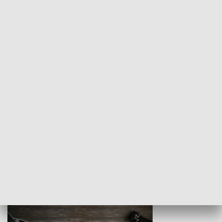
Z indeksem w ręku
Droga po suk
HISTORIA