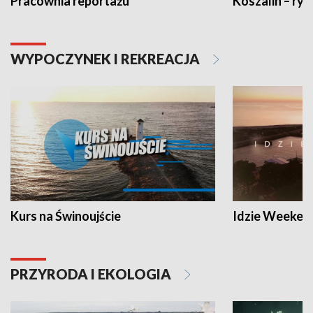
Pracownia reportażu
Koszalin – ryt
WYPOCZYNEK I REKREACJA
Kurs na Świnoujście
Idzie Weeken
PRZYRODA I EKOLOGIA