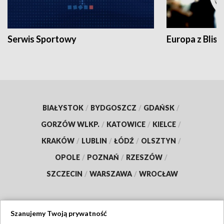
Serwis Sportowy
Europa z Blisk
BIAŁYSTOK
/
BYDGOSZCZ
/
GDAŃSK
/
GORZÓW WLKP.
/
KATOWICE
/
KIELCE
/
KRAKÓW
/
LUBLIN
/
ŁÓDŹ
/
OLSZTYN
/
OPOLE
/
POZNAŃ
/
RZESZÓW
/
SZCZECIN
/
WARSZAWA
/
WROCŁAW
Szanujemy Twoją prywatność
Dołącz do nas: