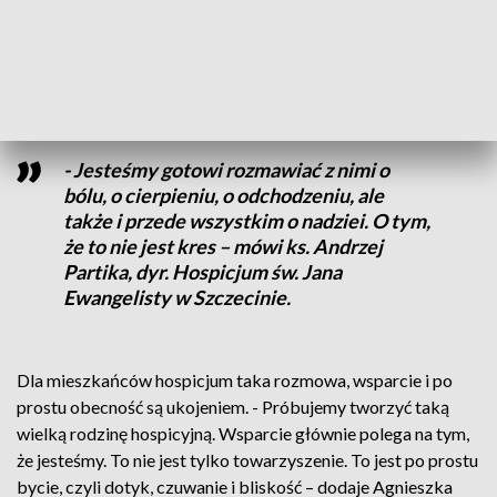
Pacjenci w hospicjum znajdują też nadzieję i siłę, bo choć to
miejsce, w którym przechodzą swoją ostatnią ziemską drogę,
to przyznają, że właśnie tutaj doświadczają pełni życia.
- Jesteśmy gotowi rozmawiać z nimi o
bólu, o cierpieniu, o odchodzeniu, ale
także i przede wszystkim o nadziei. O tym,
że to nie jest kres – mówi ks. Andrzej
Partika, dyr. Hospicjum św. Jana
Ewangelisty w Szczecinie.
Dla mieszkańców hospicjum taka rozmowa, wsparcie i po
prostu obecność są ukojeniem. - Próbujemy tworzyć taką
wielką rodzinę hospicyjną. Wsparcie głównie polega na tym,
że jesteśmy. To nie jest tylko towarzyszenie. To jest po prostu
bycie, czyli dotyk, czuwanie i bliskość – dodaje Agnieszka