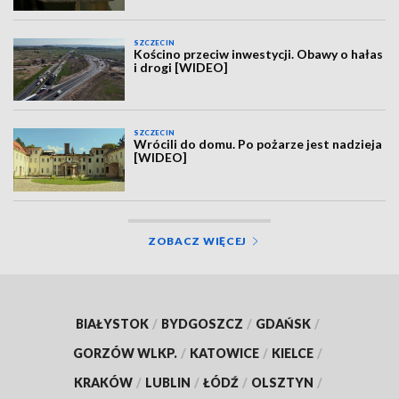
SZCZECIN
Kościno przeciw inwestycji. Obawy o hałas
i drogi [WIDEO]
SZCZECIN
Wrócili do domu. Po pożarze jest nadzieja
[WIDEO]
ZOBACZ WIĘCEJ
BIAŁYSTOK
/
BYDGOSZCZ
/
GDAŃSK
/
GORZÓW WLKP.
/
KATOWICE
/
KIELCE
/
KRAKÓW
/
LUBLIN
/
ŁÓDŹ
/
OLSZTYN
/