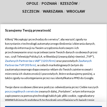
OPOLE
/
POZNAŃ
/
RZESZÓW
/
SZCZECIN
/
WARSZAWA
/
WROCŁAW
Szanujemy Twoją prywatność
Dołącz do nas:
Kliknij "Akceptuję i przechodzę do serwisu", aby wyrazić zgody na
korzystanie z technologii automatycznego śledzenia i zbierania danych,
TVP
dostęp do informacji na Twoim urządzeniu końcowym i ich
Abonament TVP
przechowywanie oraz na przetwarzanie Twoich danych osobowych przez
Regulamin TVP
nas, czyli Telewizję Polską S.A. w likwidacji (zwaną dalej również „TVP”),
Emisja w TVP
Polityka prywatności
Zaufanych Partnerów z IAB* (1201 firm)
oraz pozostałych
Zaufanych
Partnerów TVP (93 firm)
, w celach marketingowych (w tym do
Centrum informacji TVP
Moje zgody
zautomatyzowanego dopasowania reklam do Twoich zainteresowań i
mierzenia ich skuteczności) i pozostałych, które wskazujemy poniżej, a
Naziemna Telewizja Cyfrowa
Pomoc
także zgody na udostępnianie przez nas identyfikatora PPID do Google.
Sklep TVP
Biuro reklamy
Twoje dane osobowe zbierane podczas odwiedzania przez Ciebie naszych
Rada Programowa
Kontakt
poszczególnych serwisów
zwanych dalej „Portalem”, w tym informacje
zapisywane za pomocą technologii takich jak: pliki cookie, sygnalizatory
System NOS
WWW lub innych podobnych technologii umożliwiających świadczenie
dopasowanych i bezpiecznych usług, personalizację treści oraz reklam,
Informacje o nadawcy
Kanały