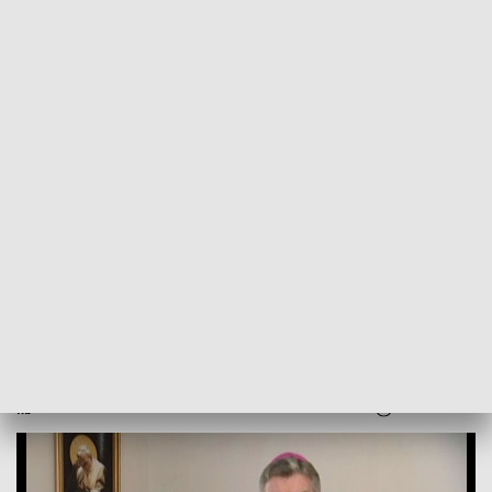
POWRÓT DO
SZCZECIN
TVP REGIONY
Życzenia wielkanocne biskupa
Zbigniewa Zielińskiego [WIDEO]
2024-03-30
kb