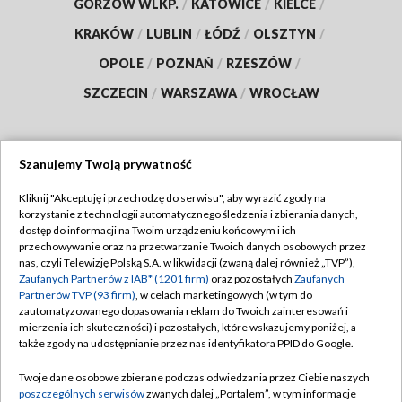
GORZÓW WLKP.
/
KATOWICE
/
KIELCE
/
KRAKÓW
/
LUBLIN
/
ŁÓDŹ
/
OLSZTYN
/
OPOLE
/
POZNAŃ
/
RZESZÓW
/
SZCZECIN
/
WARSZAWA
/
WROCŁAW
Szanujemy Twoją prywatność
Dołącz do nas:
Kliknij "Akceptuję i przechodzę do serwisu", aby wyrazić zgody na
korzystanie z technologii automatycznego śledzenia i zbierania danych,
TVP
dostęp do informacji na Twoim urządzeniu końcowym i ich
Abonament TVP
przechowywanie oraz na przetwarzanie Twoich danych osobowych przez
Regulamin TVP
nas, czyli Telewizję Polską S.A. w likwidacji (zwaną dalej również „TVP”),
Emisja w TVP
Polityka prywatności
Zaufanych Partnerów z IAB* (1201 firm)
oraz pozostałych
Zaufanych
Partnerów TVP (93 firm)
, w celach marketingowych (w tym do
Centrum informacji TVP
Moje zgody
zautomatyzowanego dopasowania reklam do Twoich zainteresowań i
mierzenia ich skuteczności) i pozostałych, które wskazujemy poniżej, a
Naziemna Telewizja Cyfrowa
Pomoc
także zgody na udostępnianie przez nas identyfikatora PPID do Google.
Sklep TVP
Biuro reklamy
Twoje dane osobowe zbierane podczas odwiedzania przez Ciebie naszych
Rada Programowa
Kontakt
poszczególnych serwisów
zwanych dalej „Portalem”, w tym informacje