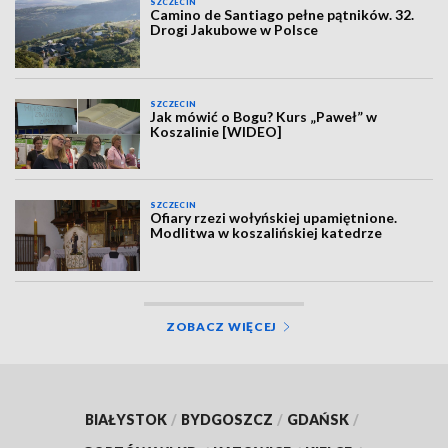
SZCZECIN
Camino de Santiago pełne pątników. 32.
Drogi Jakubowe w Polsce
SZCZECIN
Jak mówić o Bogu? Kurs „Paweł” w
Koszalinie [WIDEO]
SZCZECIN
Ofiary rzezi wołyńskiej upamiętnione.
Modlitwa w koszalińskiej katedrze
ZOBACZ WIĘCEJ
BIAŁYSTOK
/
BYDGOSZCZ
/
GDAŃSK
/