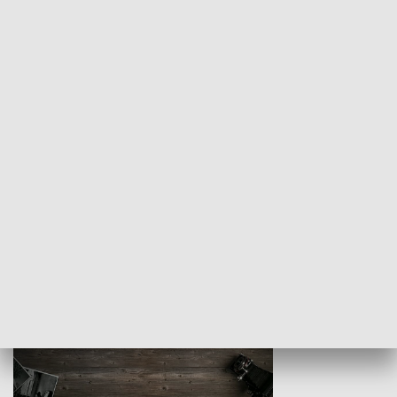
Z indeksem w ręku
Droga po suk
HISTORIA