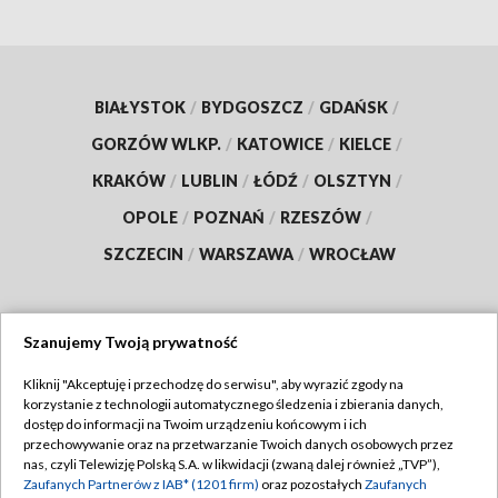
BIAŁYSTOK
/
BYDGOSZCZ
/
GDAŃSK
/
GORZÓW WLKP.
/
KATOWICE
/
KIELCE
/
KRAKÓW
/
LUBLIN
/
ŁÓDŹ
/
OLSZTYN
/
OPOLE
/
POZNAŃ
/
RZESZÓW
/
SZCZECIN
/
WARSZAWA
/
WROCŁAW
Szanujemy Twoją prywatność
Dołącz do nas:
Kliknij "Akceptuję i przechodzę do serwisu", aby wyrazić zgody na
korzystanie z technologii automatycznego śledzenia i zbierania danych,
TVP
dostęp do informacji na Twoim urządzeniu końcowym i ich
Abonament TVP
przechowywanie oraz na przetwarzanie Twoich danych osobowych przez
Regulamin TVP
nas, czyli Telewizję Polską S.A. w likwidacji (zwaną dalej również „TVP”),
Emisja w TVP
Polityka prywatności
Zaufanych Partnerów z IAB* (1201 firm)
oraz pozostałych
Zaufanych