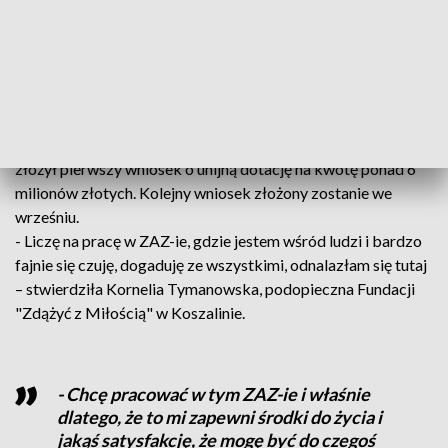
baru mlecznego – przekazała Sylwia
Głowacka, kierownik Centrum Promocji
Zatrudnienia w Koszalinie.
Bar ma powstać przy ulicy Orlej. Na remont i wyposażenie
potrzeba ponad 14 milionów złotych. Koszaliński samorząd
złożył pierwszy wniosek o unijną dotację na kwotę ponad 6
milionów złotych. Kolejny wniosek złożony zostanie we
wrześniu.
- Liczę na pracę w ZAZ-ie, gdzie jestem wśród ludzi i bardzo
fajnie się czuję, dogaduję ze wszystkimi, odnalazłam się tutaj
– stwierdziła Kornelia Tymanowska, podopieczna Fundacji
"Zdążyć z Miłością" w Koszalinie.
- Chcę pracować w tym ZAZ-ie i właśnie
dlatego, że to mi zapewni środki do życia i
jakąś satysfakcję, że mogę być do czegoś