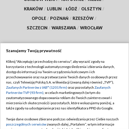
KRAKÓW
/
LUBLIN
/
ŁÓDŹ
/
OLSZTYN
/
OPOLE
/
POZNAŃ
/
RZESZÓW
/
SZCZECIN
/
WARSZAWA
/
WROCŁAW
Szanujemy Twoją prywatność
Dołącz do nas:
Kliknij "Akceptuję i przechodzę do serwisu", aby wyrazić zgody na
korzystanie z technologii automatycznego śledzenia i zbierania danych,
TVP
dostęp do informacji na Twoim urządzeniu końcowym i ich
Abonament TVP
przechowywanie oraz na przetwarzanie Twoich danych osobowych przez
Regulamin TVP
nas, czyli Telewizję Polską S.A. w likwidacji (zwaną dalej również „TVP”),
Emisja w TVP
Polityka prywatności
Zaufanych Partnerów z IAB* (1201 firm)
oraz pozostałych
Zaufanych
Partnerów TVP (93 firm)
, w celach marketingowych (w tym do
Centrum informacji TVP
Moje zgody
zautomatyzowanego dopasowania reklam do Twoich zainteresowań i
mierzenia ich skuteczności) i pozostałych, które wskazujemy poniżej, a
Naziemna Telewizja Cyfrowa
Pomoc
także zgody na udostępnianie przez nas identyfikatora PPID do Google.
Sklep TVP
Biuro reklamy
Twoje dane osobowe zbierane podczas odwiedzania przez Ciebie naszych
Rada Programowa
Kontakt
poszczególnych serwisów
zwanych dalej „Portalem”, w tym informacje