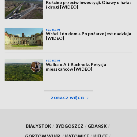
Kościno przeciw inwestycji. Obawy o hałas
i drogi [WIDEO]
SZCZECIN
Wrócili do domu. Po pożarze jest nadzieja
[WIDEO]
SZCZECIN
Walka o Alt Buchholz. Petycja
mieszkańców [WIDEO]
ZOBACZ WIĘCEJ
BIAŁYSTOK
/
BYDGOSZCZ
/
GDAŃSK
/
GORZÓW WLKP.
/
KATOWICE
/
KIELCE
/