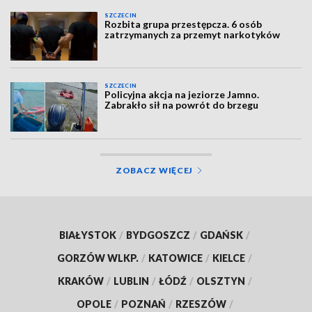
SZCZECIN
Rozbita grupa przestępcza. 6 osób
zatrzymanych za przemyt narkotyków
SZCZECIN
Policyjna akcja na jeziorze Jamno.
Zabrakło sił na powrót do brzegu
ZOBACZ WIĘCEJ
BIAŁYSTOK
/
BYDGOSZCZ
/
GDAŃSK
/
GORZÓW WLKP.
/
KATOWICE
/
KIELCE
/
KRAKÓW
/
LUBLIN
/
ŁÓDŹ
/
OLSZTYN
/
OPOLE
/
POZNAŃ
/
RZESZÓW
/