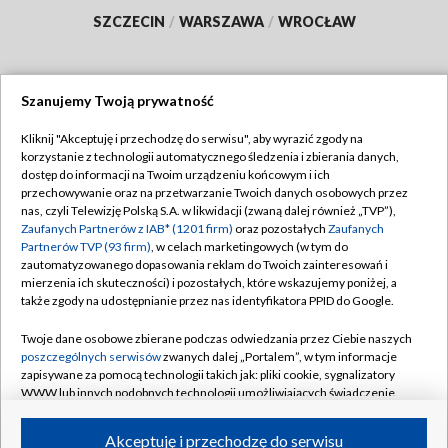
SZCZECIN
/
WARSZAWA
/
WROCŁAW
Szanujemy Twoją prywatność
Dołącz do nas:
Kliknij "Akceptuję i przechodzę do serwisu", aby wyrazić zgody na
korzystanie z technologii automatycznego śledzenia i zbierania danych,
TVP
dostęp do informacji na Twoim urządzeniu końcowym i ich
Abonament TVP
przechowywanie oraz na przetwarzanie Twoich danych osobowych przez
Regulamin TVP
nas, czyli Telewizję Polską S.A. w likwidacji (zwaną dalej również „TVP”),
Emisja w TVP
Polityka prywatności
Zaufanych Partnerów z IAB* (1201 firm)
oraz pozostałych
Zaufanych
Partnerów TVP (93 firm)
, w celach marketingowych (w tym do
Centrum informacji TVP
Moje zgody
zautomatyzowanego dopasowania reklam do Twoich zainteresowań i
mierzenia ich skuteczności) i pozostałych, które wskazujemy poniżej, a
Naziemna Telewizja Cyfrowa
Pomoc
także zgody na udostępnianie przez nas identyfikatora PPID do Google.
Sklep TVP
Biuro reklamy
Twoje dane osobowe zbierane podczas odwiedzania przez Ciebie naszych
Rada Programowa
Kontakt
poszczególnych serwisów
zwanych dalej „Portalem”, w tym informacje
zapisywane za pomocą technologii takich jak: pliki cookie, sygnalizatory
System NOS
WWW lub innych podobnych technologii umożliwiających świadczenie
dopasowanych i bezpiecznych usług, personalizację treści oraz reklam,
Informacje o nadawcy
Kanały
udostępnianie funkcji mediów społecznościowych oraz analizowanie
Akceptuję i przechodzę do serwisu
ruchu w Internecie.