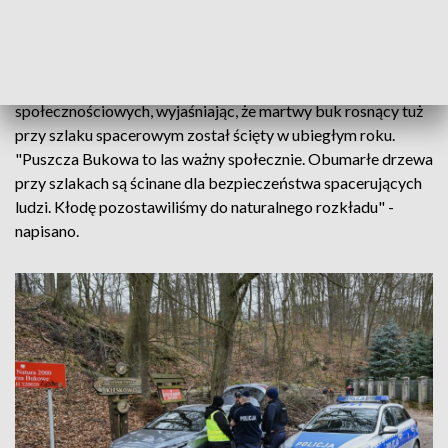
je" - informowała PAP nadkom. Anna Gembala z Komendy
Miejskiej Policji w Szczecinie.
Lasy Państwowe poinformowały o wypadku w mediach
społecznościowych, wyjaśniając, że martwy buk rosnący tuż
przy szlaku spacerowym został ścięty w ubiegłym roku.
"Puszcza Bukowa to las ważny społecznie. Obumarłe drzewa
przy szlakach są ścinane dla bezpieczeństwa spacerujących
ludzi. Kłodę pozostawiliśmy do naturalnego rozkładu" -
napisano.