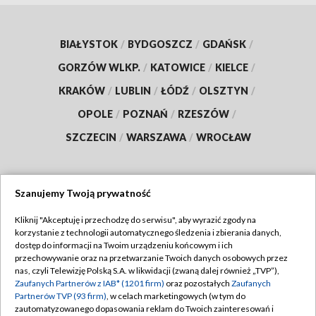
BIAŁYSTOK
/
BYDGOSZCZ
/
GDAŃSK
/
GORZÓW WLKP.
/
KATOWICE
/
KIELCE
/
KRAKÓW
/
LUBLIN
/
ŁÓDŹ
/
OLSZTYN
/
OPOLE
/
POZNAŃ
/
RZESZÓW
/
SZCZECIN
/
WARSZAWA
/
WROCŁAW
Szanujemy Twoją prywatność
Dołącz do nas:
Kliknij "Akceptuję i przechodzę do serwisu", aby wyrazić zgody na
korzystanie z technologii automatycznego śledzenia i zbierania danych,
TVP
dostęp do informacji na Twoim urządzeniu końcowym i ich
Abonament TVP
przechowywanie oraz na przetwarzanie Twoich danych osobowych przez
Regulamin TVP
nas, czyli Telewizję Polską S.A. w likwidacji (zwaną dalej również „TVP”),
Emisja w TVP
Polityka prywatności
Zaufanych Partnerów z IAB* (1201 firm)
oraz pozostałych
Zaufanych
Partnerów TVP (93 firm)
, w celach marketingowych (w tym do
Centrum informacji TVP
Moje zgody
zautomatyzowanego dopasowania reklam do Twoich zainteresowań i