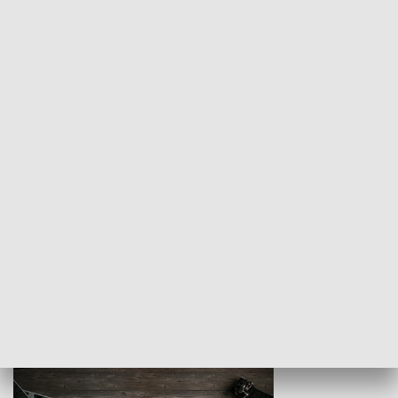
Z indeksem w ręku
Droga po suk
HISTORIA