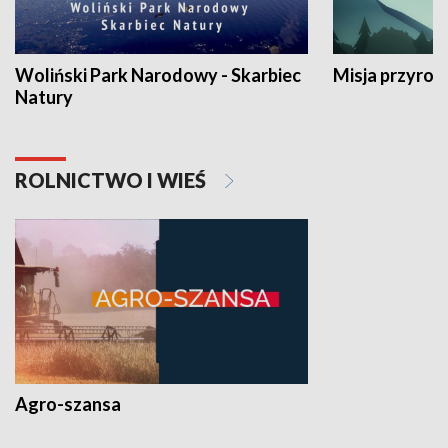
Woliński Park Narodowy - Skarbiec
Misja przyrod
Natury
ROLNICTWO I WIEŚ
Agro-szansa