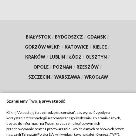
BIAŁYSTOK
/
BYDGOSZCZ
/
GDAŃSK
/
GORZÓW WLKP.
/
KATOWICE
/
KIELCE
/
KRAKÓW
/
LUBLIN
/
ŁÓDŹ
/
OLSZTYN
/
OPOLE
/
POZNAŃ
/
RZESZÓW
/
SZCZECIN
/
WARSZAWA
/
WROCŁAW
Szanujemy Twoją prywatność
Dołącz do nas:
Kliknij "Akceptuję i przechodzę do serwisu", aby wyrazić zgody na
korzystanie z technologii automatycznego śledzenia i zbierania danych,
TVP
dostęp do informacji na Twoim urządzeniu końcowym i ich
Abonament TVP
przechowywanie oraz na przetwarzanie Twoich danych osobowych przez
Regulamin TVP
nas, czyli Telewizję Polską S.A. w likwidacji (zwaną dalej również „TVP”),