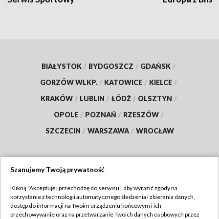
BIAŁYSTOK
/
BYDGOSZCZ
/
GDAŃSK
/
GORZÓW WLKP.
/
KATOWICE
/
KIELCE
/
KRAKÓW
/
LUBLIN
/
ŁÓDŹ
/
OLSZTYN
/
OPOLE
/
POZNAŃ
/
RZESZÓW
/
SZCZECIN
/
WARSZAWA
/
WROCŁAW
Szanujemy Twoją prywatność
Dołącz do nas:
Kliknij "Akceptuję i przechodzę do serwisu", aby wyrazić zgody na
korzystanie z technologii automatycznego śledzenia i zbierania danych,
TVP
dostęp do informacji na Twoim urządzeniu końcowym i ich
Abonament TVP
przechowywanie oraz na przetwarzanie Twoich danych osobowych przez
Regulamin TVP