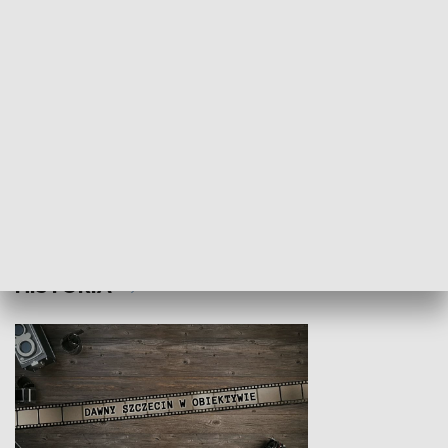
Z indeksem w ręku
Droga po suk
HISTORIA