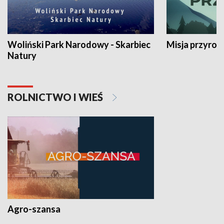
Woliński Park Narodowy - Skarbiec
Misja przyrod
Natury
ROLNICTWO I WIEŚ
Agro-szansa