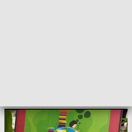
POWRÓT DO
SZCZECIN
TVP REGIONY
Nie tylko "książka za złotówkę" [WIDEO]
2024-04-09
Karolina Skiba / kb