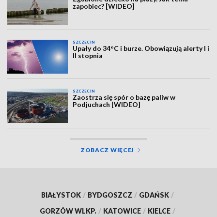
zapobiec? [WIDEO]
SZCZECIN
Upały do 34°C i burze. Obowiązują alerty I i
II stopnia
SZCZECIN
Zaostrza się spór o bazę paliw w
Podjuchach [WIDEO]
ZOBACZ WIĘCEJ
BIAŁYSTOK
/
BYDGOSZCZ
/
GDAŃSK
/
GORZÓW WLKP.
/
KATOWICE
/
KIELCE
/