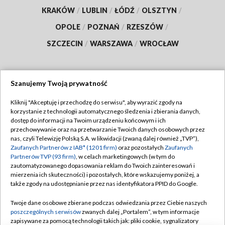
KRAKÓW
/
LUBLIN
/
ŁÓDŹ
/
OLSZTYN
/
OPOLE
/
POZNAŃ
/
RZESZÓW
/
SZCZECIN
/
WARSZAWA
/
WROCŁAW
Szanujemy Twoją prywatność
Dołącz do nas:
Kliknij "Akceptuję i przechodzę do serwisu", aby wyrazić zgody na
korzystanie z technologii automatycznego śledzenia i zbierania danych,
TVP
dostęp do informacji na Twoim urządzeniu końcowym i ich
Abonament TVP
przechowywanie oraz na przetwarzanie Twoich danych osobowych przez
Regulamin TVP
nas, czyli Telewizję Polską S.A. w likwidacji (zwaną dalej również „TVP”),
Emisja w TVP
Polityka prywatności
Zaufanych Partnerów z IAB* (1201 firm)
oraz pozostałych
Zaufanych
Partnerów TVP (93 firm)
, w celach marketingowych (w tym do
Centrum informacji TVP
Moje zgody
zautomatyzowanego dopasowania reklam do Twoich zainteresowań i
mierzenia ich skuteczności) i pozostałych, które wskazujemy poniżej, a
Naziemna Telewizja Cyfrowa
Pomoc
także zgody na udostępnianie przez nas identyfikatora PPID do Google.
Sklep TVP
Biuro reklamy
Twoje dane osobowe zbierane podczas odwiedzania przez Ciebie naszych
Rada Programowa
Kontakt
poszczególnych serwisów
zwanych dalej „Portalem”, w tym informacje
zapisywane za pomocą technologii takich jak: pliki cookie, sygnalizatory