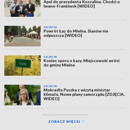
Apel do prezydenta Koszalina. Chodzi o
Iwano-Frankiwsk [WIDEO]
SZCZECIN
Powrót Łaz do Mielna. Sianów nie
odpuszcza [WIDEO]
SZCZECIN
Koniec sporu o Łazy. Miejscowość wróci
do gminy Mielno
SZCZECIN
Mokradła Pyszka z wizytą minister
klimatu. Nowe plany samorządu [ZDJĘCIA,
WIDEO]
ZOBACZ WIĘCEJ