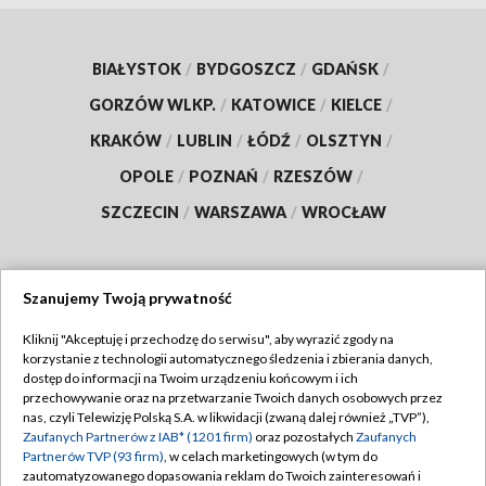
BIAŁYSTOK
/
BYDGOSZCZ
/
GDAŃSK
/
GORZÓW WLKP.
/
KATOWICE
/
KIELCE
/
KRAKÓW
/
LUBLIN
/
ŁÓDŹ
/
OLSZTYN
/
OPOLE
/
POZNAŃ
/
RZESZÓW
/
SZCZECIN
/
WARSZAWA
/
WROCŁAW
Szanujemy Twoją prywatność
Dołącz do nas:
Kliknij "Akceptuję i przechodzę do serwisu", aby wyrazić zgody na
korzystanie z technologii automatycznego śledzenia i zbierania danych,
TVP
dostęp do informacji na Twoim urządzeniu końcowym i ich
Abonament TVP
przechowywanie oraz na przetwarzanie Twoich danych osobowych przez
Regulamin TVP
nas, czyli Telewizję Polską S.A. w likwidacji (zwaną dalej również „TVP”),
Emisja w TVP
Polityka prywatności
Zaufanych Partnerów z IAB* (1201 firm)
oraz pozostałych
Zaufanych
Partnerów TVP (93 firm)
, w celach marketingowych (w tym do
Centrum informacji TVP
Moje zgody
zautomatyzowanego dopasowania reklam do Twoich zainteresowań i