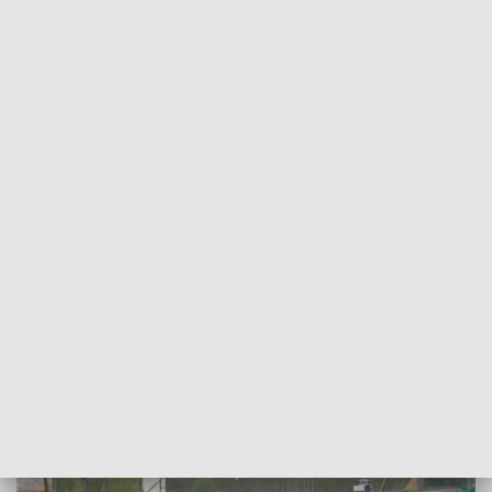
POWRÓT DO
SZCZECIN
TVP REGIONY
Zapowiedź zmian w Zielonym Ładzie i
spotkania premiera z rolnikami [WIDEO]
2024-04-12
Damian Kopacki / kb