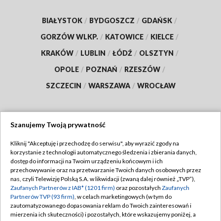
BIAŁYSTOK
/
BYDGOSZCZ
/
GDAŃSK
/
GORZÓW WLKP.
/
KATOWICE
/
KIELCE
/
KRAKÓW
/
LUBLIN
/
ŁÓDŹ
/
OLSZTYN
/
OPOLE
/
POZNAŃ
/
RZESZÓW
/
SZCZECIN
/
WARSZAWA
/
WROCŁAW
Szanujemy Twoją prywatność
Dołącz do nas:
Kliknij "Akceptuję i przechodzę do serwisu", aby wyrazić zgody na
korzystanie z technologii automatycznego śledzenia i zbierania danych,
TVP
dostęp do informacji na Twoim urządzeniu końcowym i ich
Abonament TVP
przechowywanie oraz na przetwarzanie Twoich danych osobowych przez
Regulamin TVP
nas, czyli Telewizję Polską S.A. w likwidacji (zwaną dalej również „TVP”),
Emisja w TVP
Polityka prywatności
Zaufanych Partnerów z IAB* (1201 firm)
oraz pozostałych
Zaufanych
Partnerów TVP (93 firm)
, w celach marketingowych (w tym do
Centrum informacji TVP
Moje zgody
zautomatyzowanego dopasowania reklam do Twoich zainteresowań i
mierzenia ich skuteczności) i pozostałych, które wskazujemy poniżej, a
Naziemna Telewizja Cyfrowa
Pomoc