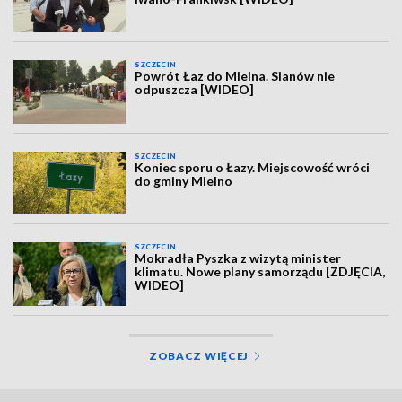
SZCZECIN
Powrót Łaz do Mielna. Sianów nie
odpuszcza [WIDEO]
SZCZECIN
Koniec sporu o Łazy. Miejscowość wróci
do gminy Mielno
SZCZECIN
Mokradła Pyszka z wizytą minister
klimatu. Nowe plany samorządu [ZDJĘCIA,
WIDEO]
ZOBACZ WIĘCEJ