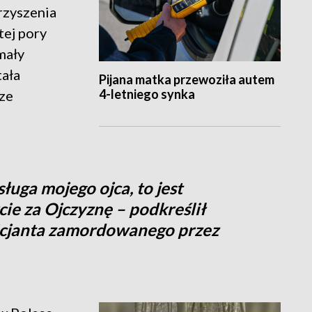
rzyszenia
tej pory
 mały
tała
Pijana matka przewoziła autem
4-letniego synka
ze
sługa mojego ojca, to jest
cie za Ojczyznę – podkreślił
icjanta zamordowanego przez