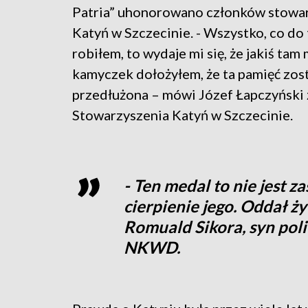
Patria” uhonorowano członków stowa
Katyń w Szczecinie. - Wszystko, co do 
robiłem, to wydaje mi się, że jakiś tam
kamyczek dołożyłem, że ta pamięć zos
przedłużona – mówi Józef Łapczyński 
Stowarzyszenia Katyń w Szczecinie.
- Ten medal to nie jest za
cierpienie jego. Oddał ży
Romuald Sikora, syn pol
NKWD.