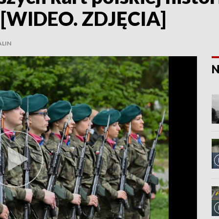
j [WIDEO. ZDJĘCIA]
ALIN
N