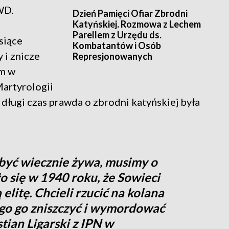
WD.
Dzień Pamięci Ofiar Zbrodni
Katyńskiej. Rozmowa z Lechem
Parellem z Urzędu ds.
siące
Kombatantów i Osób
 i znicze
Represjonowanych
im w
Martyrologii
długi czas prawda o zbrodni katyńskiej była
 być wiecznie żywa, musimy o
o się w 1940 roku, że Sowieci
 elitę. Chcieli rzucić na kolana
łego go zniszczyć i wymordować
stian Ligarski z IPN w