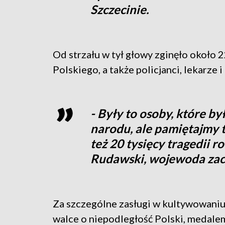
Szczecinie.
Od strzału w tył głowy zginęło około 
Polskiego, a także policjanci, lekarze 
- Były to osoby, które by
narodu, ale pamiętajmy te
też 20 tysięcy tragedii 
Rudawski, wojewoda za
Za szczególne zasługi w kultywowaniu
walce o niepodległość Polski, medale