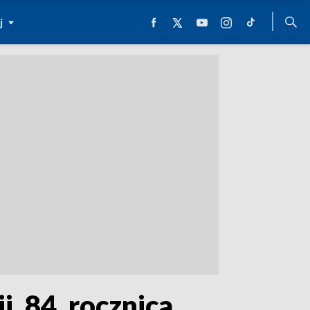
j
i. 84. rocznica