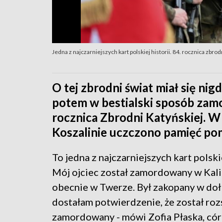
Jedna z najczarniejszych kart polskiej historii. 84. rocznica zbrod
O tej zbrodni świat miał się nigd
potem w bestialski sposób zamo
rocznica Zbrodni Katyńskiej. W 
Koszalinie uczczono pamięć p
To jedna z najczarniejszych kart polskie
Mój ojciec został zamordowany w Kali
obecnie w Twerze. Był zakopany w doł
dostałam potwierdzenie, że został rozs
zamordowany - mówi Zofia Płaska, có