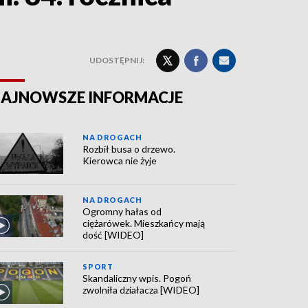
UDOSTĘPNIJ:
AJNOWSZE INFORMACJE
NA DROGACH
Rozbił busa o drzewo.
Kierowca nie żyje
NA DROGACH
Ogromny hałas od
ciężarówek. Mieszkańcy mają
dość [WIDEO]
SPORT
Skandaliczny wpis. Pogoń
zwolniła działacza [WIDEO]