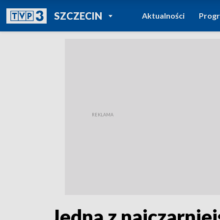
POWRÓT DO
SZCZECIN
Aktualności
Prog
TVP REGIONY
Jedna z najczarniejs