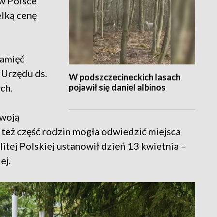
 w Polsce
elką cenę
pamięć
 Urzędu ds.
W podszczecineckich lasach
pojawił się daniel albinos
ch.
swoją
też część rodzin mogła odwiedzić miejsca
tej Polskiej ustanowił dzień 13 kwietnia –
ej.