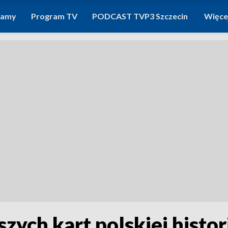
ramy
Program TV
PODCAST TVP3 Szczecin
Więce
zych kart polskiej histori