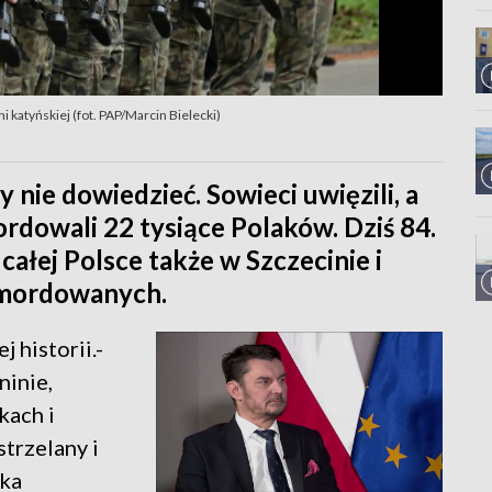
ni katyńskiej (fot. PAP/Marcin Bielecki)
y nie dowiedzieć. Sowieci uwięzili, a
rdowali 22 tysiące Polaków. Dziś 84.
całej Polsce także w Szczecinie i
omordowanych.
j historii.-
ninie,
kach i
trzelany i
rka