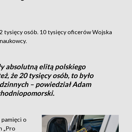
22 tysięcy osób. 10 tysięcy oficerów Wojska
i naukowcy.
ły absolutną elitą polskiego
ż, że 20 tysięcy osób, to było
rodzinnych – powiedział Adam
chodniopomorski.
 pamięci o
m „Pro