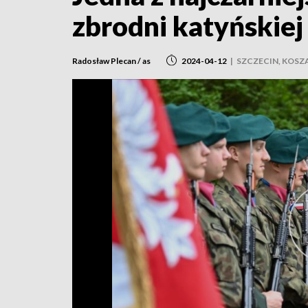
zbrodni katyńskie
Radosław Plecan / as
2024-04-12
|
SZCZECIN, KOSZ