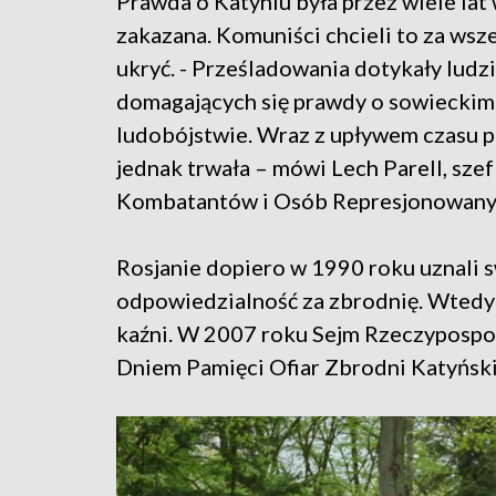
Prawda o Katyniu była przez wiele lat
zakazana. Komuniści chcieli to za wsz
ukryć. - Prześladowania dotykały ludzi
domagających się prawdy o sowieckim
ludobójstwie. Wraz z upływem czasu 
jednak trwała – mówi Lech Parell, szef
Kombatantów i Osób Represjonowany
Rosjanie dopiero w 1990 roku uznali 
odpowiedzialność za zbrodnię. Wtedy 
kaźni. W 2007 roku Sejm Rzeczypospoli
Dniem Pamięci Ofiar Zbrodni Katyński