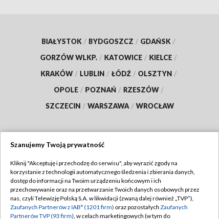
BIAŁYSTOK
/
BYDGOSZCZ
/
GDAŃSK
/
GORZÓW WLKP.
/
KATOWICE
/
KIELCE
/
KRAKÓW
/
LUBLIN
/
ŁÓDŹ
/
OLSZTYN
/
OPOLE
/
POZNAŃ
/
RZESZÓW
/
SZCZECIN
/
WARSZAWA
/
WROCŁAW
Szanujemy Twoją prywatność
Dołącz do nas:
Kliknij "Akceptuję i przechodzę do serwisu", aby wyrazić zgody na
korzystanie z technologii automatycznego śledzenia i zbierania danych,
TVP
dostęp do informacji na Twoim urządzeniu końcowym i ich
Abonament TVP
przechowywanie oraz na przetwarzanie Twoich danych osobowych przez
Regulamin TVP
nas, czyli Telewizję Polską S.A. w likwidacji (zwaną dalej również „TVP”),
Emisja w TVP
Polityka prywatności
Zaufanych Partnerów z IAB* (1201 firm)
oraz pozostałych
Zaufanych
Partnerów TVP (93 firm)
, w celach marketingowych (w tym do