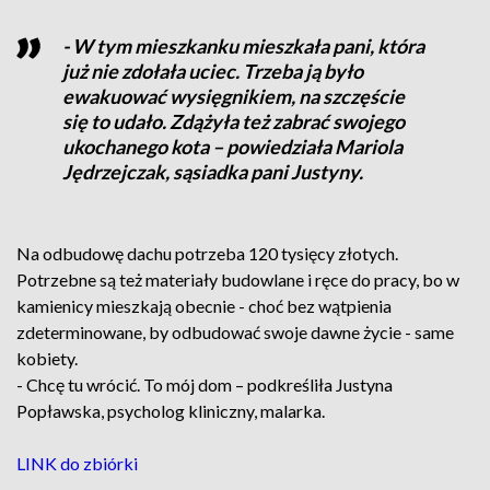
- W tym mieszkanku mieszkała pani, która
już nie zdołała uciec. Trzeba ją było
ewakuować wysięgnikiem, na szczęście
się to udało. Zdążyła też zabrać swojego
ukochanego kota – powiedziała Mariola
Jędrzejczak, sąsiadka pani Justyny.
Na odbudowę dachu potrzeba 120 tysięcy złotych.
Potrzebne są też materiały budowlane i ręce do pracy, bo w
kamienicy mieszkają obecnie - choć bez wątpienia
zdeterminowane, by odbudować swoje dawne życie - same
kobiety.
- Chcę tu wrócić. To mój dom – podkreśliła Justyna
Popławska, psycholog kliniczny, malarka.
LINK do zbiórki