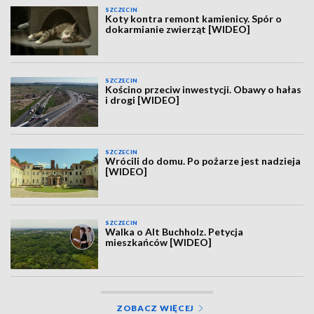
SZCZECIN
Koty kontra remont kamienicy. Spór o
dokarmianie zwierząt [WIDEO]
SZCZECIN
Kościno przeciw inwestycji. Obawy o hałas
i drogi [WIDEO]
SZCZECIN
Wrócili do domu. Po pożarze jest nadzieja
[WIDEO]
SZCZECIN
Walka o Alt Buchholz. Petycja
mieszkańców [WIDEO]
ZOBACZ WIĘCEJ