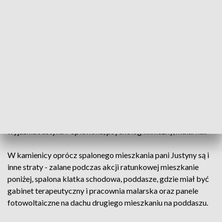
się wydarzyły. Natomiast z poziomu
materialnego nie da się ukryć, że każdy z
nas ma potrzeby, które trzeba wypełnić –
skomentował Janusz Popko, przyjaciel
pani Justyny.
Teraz najpilniejsza potrzeba to odbudowa dachu, w tym
wymiana krokwi. - które trzymają całą konstrukcję tego
dachu. To są dwie dziesięciometrowe prawie krokwie i to
potrzeba też zrobić, żeby sąsiadka mogła się wprowadzić -
wyjaśnia Justyna Popławska, psycholog kliniczny, malarka..
W kamienicy oprócz spalonego mieszkania pani Justyny są i
inne straty - zalane podczas akcji ratunkowej mieszkanie
poniżej, spalona klatka schodowa, poddasze, gdzie miał być
gabinet terapeutyczny i pracownia malarska oraz panele
fotowoltaiczne na dachu drugiego mieszkaniu na poddaszu.