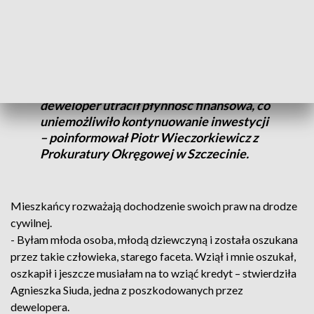
- Nie każde niezrealizowanie umowy
cywilnoprawnej jest automatycznie
oszustwem. W przedmiotowej sprawie
deweloper utracił płynność finansowa, co
uniemożliwiło kontynuowanie inwestycji
– poinformował Piotr Wieczorkiewicz z
Prokuratury Okręgowej w Szczecinie.
Mieszkańcy rozważają dochodzenie swoich praw na drodze
cywilnej.
- Byłam młoda osoba, młodą dziewczyną i została oszukana
przez takie człowieka, starego faceta. Wziął i mnie oszukał,
oszkapił i jeszcze musiałam na to wziąć kredyt – stwierdziła
Agnieszka Siuda, jedna z poszkodowanych przez
dewelopera.