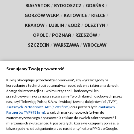
BIAŁYSTOK
/
BYDGOSZCZ
/
GDAŃSK
/
GORZÓW WLKP.
/
KATOWICE
/
KIELCE
/
KRAKÓW
/
LUBLIN
/
ŁÓDŹ
/
OLSZTYN
/
OPOLE
/
POZNAŃ
/
RZESZÓW
/
SZCZECIN
/
WARSZAWA
/
WROCŁAW
Szanujemy Twoją prywatność
Dołącz do nas:
Kliknij "Akceptuję i przechodzę do serwisu", aby wyrazić zgody na
korzystanie z technologii automatycznego śledzenia i zbierania danych,
TVP
dostęp do informacji na Twoim urządzeniu końcowym i ich
Abonament TVP
przechowywanie oraz na przetwarzanie Twoich danych osobowych przez
Regulamin TVP
nas, czyli Telewizję Polską S.A. w likwidacji (zwaną dalej również „TVP”),
Emisja w TVP
Polityka prywatności
Zaufanych Partnerów z IAB* (1201 firm)
oraz pozostałych
Zaufanych
Partnerów TVP (93 firm)
, w celach marketingowych (w tym do
Centrum informacji TVP
Moje zgody
zautomatyzowanego dopasowania reklam do Twoich zainteresowań i
mierzenia ich skuteczności) i pozostałych, które wskazujemy poniżej, a
Naziemna Telewizja Cyfrowa
Pomoc
także zgody na udostępnianie przez nas identyfikatora PPID do Google.