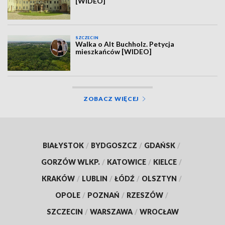
[WIDEO]
SZCZECIN
Walka o Alt Buchholz. Petycja
mieszkańców [WIDEO]
ZOBACZ WIĘCEJ
BIAŁYSTOK
/
BYDGOSZCZ
/
GDAŃSK
/
GORZÓW WLKP.
/
KATOWICE
/
KIELCE
/
KRAKÓW
/
LUBLIN
/
ŁÓDŹ
/
OLSZTYN
/
OPOLE
/
POZNAŃ
/
RZESZÓW
/
SZCZECIN
/
WARSZAWA
/
WROCŁAW