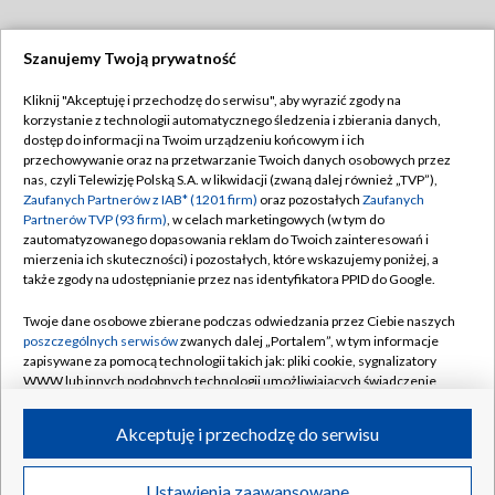
Szanujemy Twoją prywatność
Dołącz do nas:
Kliknij "Akceptuję i przechodzę do serwisu", aby wyrazić zgody na
korzystanie z technologii automatycznego śledzenia i zbierania danych,
TVP
dostęp do informacji na Twoim urządzeniu końcowym i ich
Abonament TVP
przechowywanie oraz na przetwarzanie Twoich danych osobowych przez
Regulamin TVP
nas, czyli Telewizję Polską S.A. w likwidacji (zwaną dalej również „TVP”),
Emisja w TVP
Polityka prywatności
Zaufanych Partnerów z IAB* (1201 firm)
oraz pozostałych
Zaufanych
Partnerów TVP (93 firm)
, w celach marketingowych (w tym do
Centrum informacji TVP
Moje zgody
zautomatyzowanego dopasowania reklam do Twoich zainteresowań i
mierzenia ich skuteczności) i pozostałych, które wskazujemy poniżej, a
Naziemna Telewizja Cyfrowa
Pomoc
także zgody na udostępnianie przez nas identyfikatora PPID do Google.
Sklep TVP
Biuro reklamy
Twoje dane osobowe zbierane podczas odwiedzania przez Ciebie naszych
Rada Programowa
Kontakt
poszczególnych serwisów
zwanych dalej „Portalem”, w tym informacje
zapisywane za pomocą technologii takich jak: pliki cookie, sygnalizatory
System NOS
WWW lub innych podobnych technologii umożliwiających świadczenie
dopasowanych i bezpiecznych usług, personalizację treści oraz reklam,
Informacje o nadawcy
Kanały
udostępnianie funkcji mediów społecznościowych oraz analizowanie
Akceptuję i przechodzę do serwisu
ruchu w Internecie.
Program dla prasy
©2026 Telewizja Polska S.A. w likwidacji
Biuro Reklamy
Twoje dane osobowe zbierane podczas odwiedzania przez Ciebie
Ustawienia zaawansowane