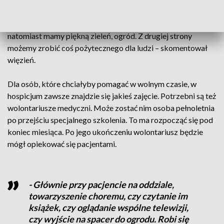
- Jest to miłe oderwanie od szarej codzienności więziennych
murów, gdzie wokół widać tylko kraty i drut kolczasty. Tutaj
natomiast mamy piękną zieleń, ogród. Z drugiej strony
możemy zrobić coś pożytecznego dla ludzi – skomentował
więzień.
Dla osób, które chciałyby pomagać w wolnym czasie, w
hospicjum zawsze znajdzie się jakieś zajęcie. Potrzebni są też
wolontariusze medyczni. Może zostać nim osoba pełnoletnia
po przejściu specjalnego szkolenia. To ma rozpocząć się pod
koniec miesiąca. Po jego ukończeniu wolontariusz będzie
mógł opiekować się pacjentami.
- Głównie przy pacjencie na oddziale,
towarzyszenie choremu, czy czytanie im
książek, czy oglądanie wspólne telewizji,
czy wyjście na spacer do ogrodu. Robi się