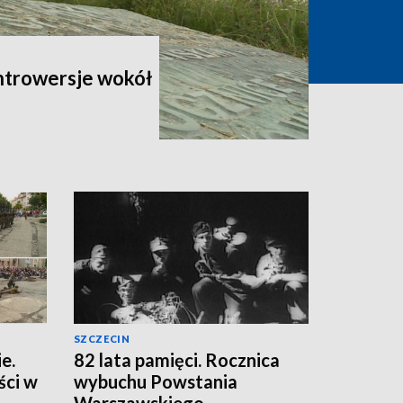
ontrowersje wokół
SZCZECIN
e.
82 lata pamięci. Rocznica
ści w
wybuchu Powstania