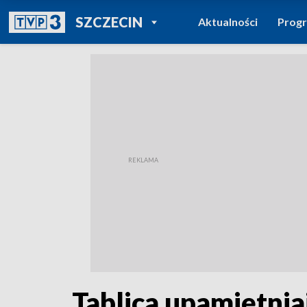
POWRÓT DO
SZCZECIN
Aktualności
Prog
TVP REGIONY
Tablica upamiętni