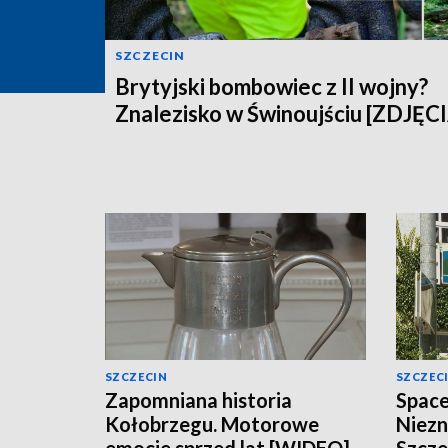
SZCZECIN
Brytyjski bombowiec z II wojny?
Znalezisko w Świnoujściu [ZDJĘC
SZCZECIN
SZCZEC
Zapomniana historia
Space
Kołobrzegu. Motorowe
Niezn