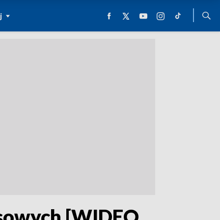
j
usowych [WIDEO,