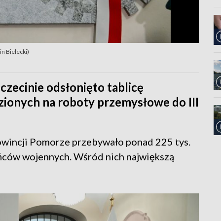
n Bielecki)
ecinie odsłonięto tablicę
ionych na roboty przemysłowe do III
rowincji Pomorze przebywało ponad 225 tys.
eńców wojennych. Wśród nich największą