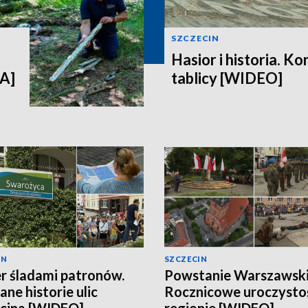
SZCZECIN
Hasior i historia. K
IA]
tablicy [WIDEO]
IN
SZCZECIN
r śladami patronów.
Powstanie Warszawski
ane historie ulic
Rocznicowe uroczysto