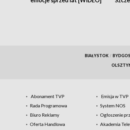
emocje sprzed lat [WIDEO]
Szcze
BIAŁYSTOK
/
BYDGO
OLSZTY
Abonament TVP
Emisja w TVP
Rada Programowa
System NOS
Biuro Reklamy
Ogłoszenie pr
Oferta Handlowa
Akademia Tele