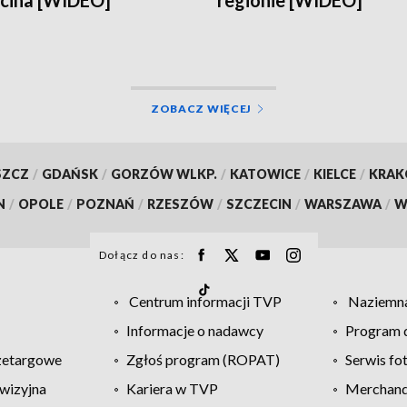
cina [WIDEO]
regionie [WIDEO]
ZOBACZ WIĘCEJ
SZCZ
/
GDAŃSK
/
GORZÓW WLKP.
/
KATOWICE
/
KIELCE
/
KRA
N
/
OPOLE
/
POZNAŃ
/
RZESZÓW
/
SZCZECIN
/
WARSZAWA
/
W
Dołącz do nas:
Centrum informacji TVP
Naziemna
Informacje o nadawcy
Program d
zetargowe
Zgłoś program (ROPAT)
Serwis fo
wizyjna
Kariera w TVP
Merchandi