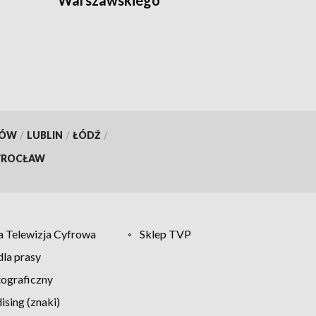
Warszawskiego
KÓW
/
LUBLIN
/
ŁÓDŹ
/
ROCŁAW
 Telewizja Cyfrowa
Sklep TVP
la prasy
tograficzny
sing (znaki)