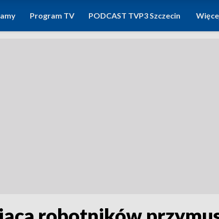
ramy
Program TV
PODCAST TVP3 Szczecin
Więce
ająca robotników przym