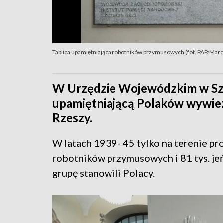
Tablica upamiętniająca robotników przymusowych (fot. PAP/Marci
W Urzędzie Wojewódzkim w Szcz
upamiętniającą Polaków wywiez
Rzeszy.
W latach 1939- 45 tylko na terenie p
robotników przymusowych i 81 tys. j
grupę stanowili Polacy.