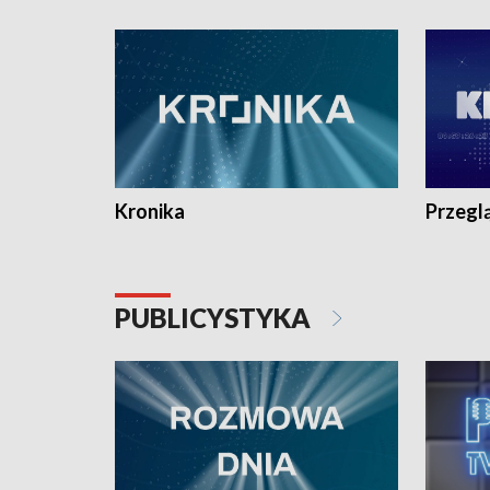
e-mail: kronika@tvp.pl.
e-mail: k
Kronika
Przegl
PUBLICYSTYKA