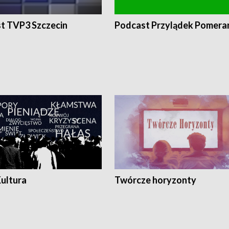
t TVP3 Szczecin
Podcast Przylądek Pomera
Kultura
Twórcze horyzonty