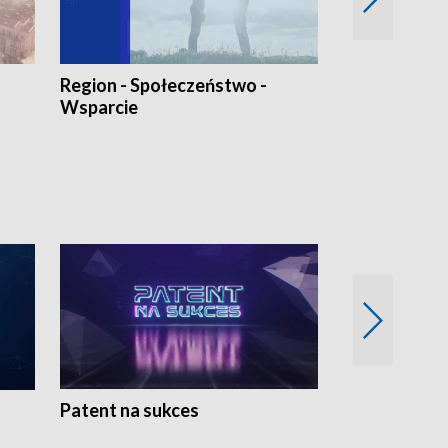
Region - Społeczeństwo -
Bez Barier
Wsparcie
Patent na sukces
Rolnictwo w 