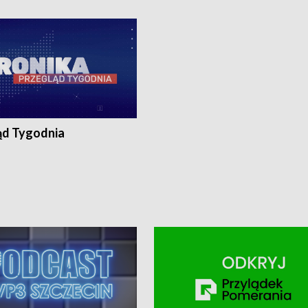
ronika@tvp.pl.
e-mail: kronika@tvp.pl.
ąd Tygodnia