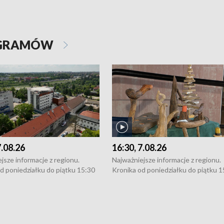
OGRAMÓW
7.08.26
16:30, 7.08.26
jsze informacje z regionu.
Najważniejsze informacje z regionu.
d poniedziałku do piątku 15:30
Kronika od poniedziałku do piątku 1
16:30 (+ rozmowa), 18:30, 21:30.
(flesz), 16:30 (+ rozmowa), 18:30, 21
y i święta 15:30 i 16:30
W weekendy i święta 15:30 i 16:30
8:30 i 21:30. Dziennikarze czekają
(flesz), 18:30 i 21:30. Dziennikarze c
a zgłoszenia: Szczecin - tel. 91-
na Państwa zgłoszenia: Szczecin - te
0, Koszalin - tel. 94-34-50-054,
4 8-10-400, Koszalin - tel. 94-34-50