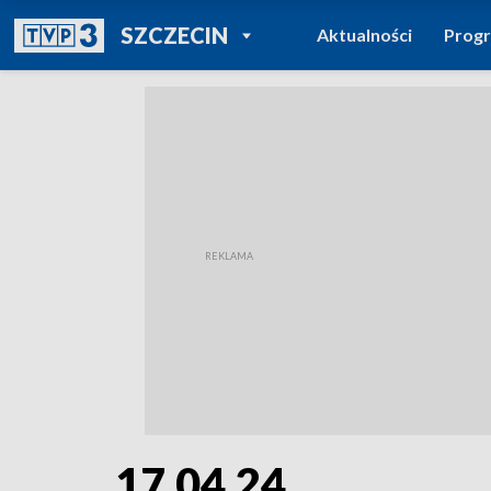
POWRÓT DO
SZCZECIN
Aktualności
Prog
TVP REGIONY
17.04.24