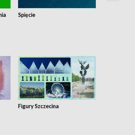
nia
Spięcie
Niedziałkow
Figury Szczecina