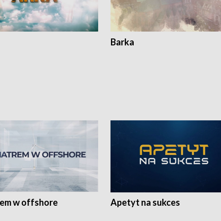
Barka
rem w offshore
Apetyt na sukces