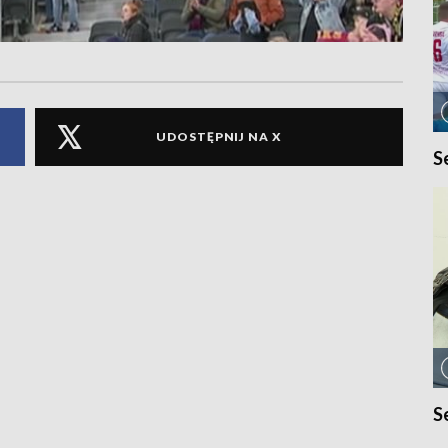
UDOSTĘPNIJ NA X
S
S