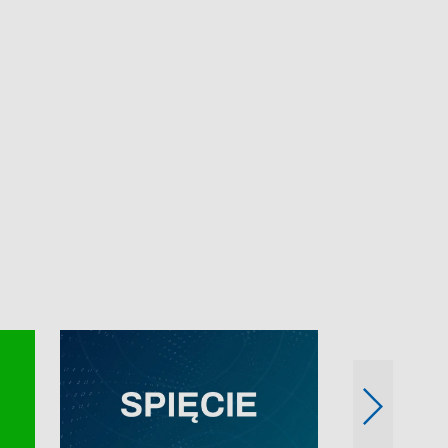
e-mail: kronika@tvp.pl.
e-mail: kronika@t