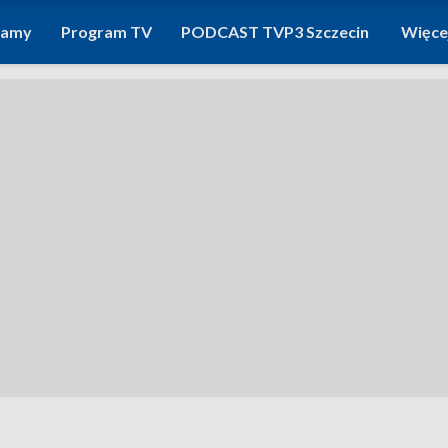
ramy
Program TV
PODCAST TVP3 Szczecin
Więce