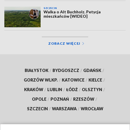
SZCZECIN
Walka o Alt Buchholz. Petycja
mieszkańców [WIDEO]
ZOBACZ WIĘCEJ
BIAŁYSTOK
/
BYDGOSZCZ
/
GDAŃSK
/
GORZÓW WLKP.
/
KATOWICE
/
KIELCE
/
KRAKÓW
/
LUBLIN
/
ŁÓDŹ
/
OLSZTYN
/
OPOLE
/
POZNAŃ
/
RZESZÓW
/
SZCZECIN
/
WARSZAWA
/
WROCŁAW