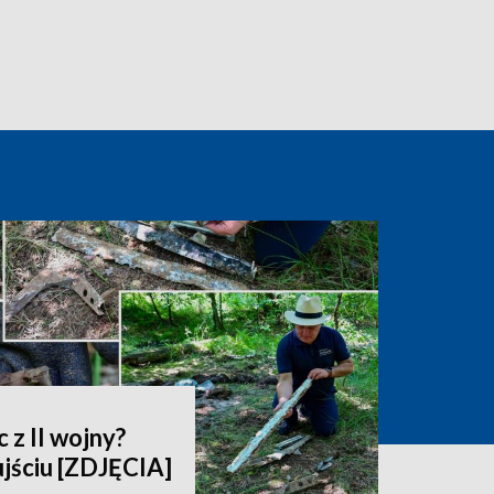
 z II wojny?
jściu [ZDJĘCIA]