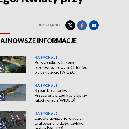
UDOSTĘPNIJ:
AJNOWSZE INFORMACJE
NA SYGNALE
Po wypadku w basenie
przeciwpożarowym. Chłopiec
walczy o życie [WIDEO]
NA SYGNALE
Są bardzo zdradliwe.
Przestroga przed kąpielą przy
falochronach [WIDEO]
NA SYGNALE
Dziecko uwięzione w aucie.
Uratowano je dzięki szybkiej
reakcji [WIDEO]