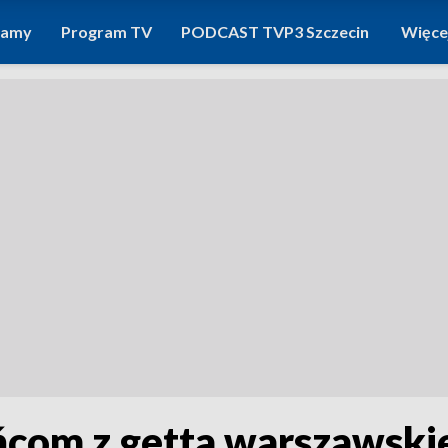
ramy
Program TV
PODCAST TVP3 Szczecin
Więce
com z getta warszawskie