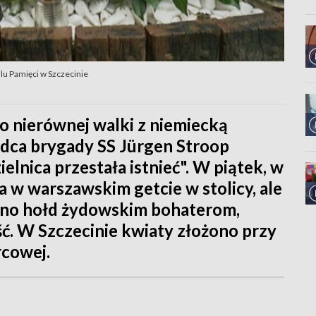
lu Pamięci w Szczecinie
do nierównej walki z niemiecką
ódca brygady SS Jürgen Stroop
lnica przestała istnieć". W piątek, w
 w warszawskim getcie w stolicy, ale
dano hołd żydowskim bohaterom,
ść. W Szczecinie kwiaty złożono przy
rcowej.