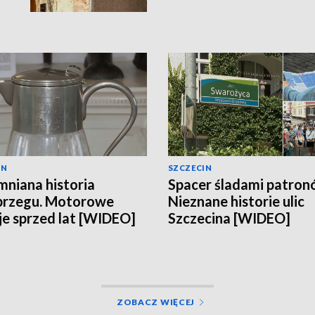
IN
SZCZECIN
niana historia
Spacer śladami patron
brzegu. Motorowe
Nieznane historie ulic
e sprzed lat [WIDEO]
Szczecina [WIDEO]
ZOBACZ WIĘCEJ