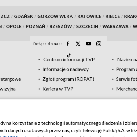
SZCZ
/
GDAŃSK
/
GORZÓW WLKP.
/
KATOWICE
/
KIELCE
/
KRA
N
/
OPOLE
/
POZNAŃ
/
RZESZÓW
/
SZCZECIN
/
WARSZAWA
/
W
Dołącz do nas:
Centrum informacji TVP
Naziemna
Informacje o nadawcy
Program d
zetargowe
Zgłoś program (ROPAT)
Serwis fo
wizyjna
Kariera w TVP
Merchandi
Polityka prywatności
Moje zgody
Pomoc
Biuro re
ody na korzystanie z technologii automatycznego śledzenia i zbie
 danych osobowych przez nas, czyli Telewizję Polską S.A. w likw