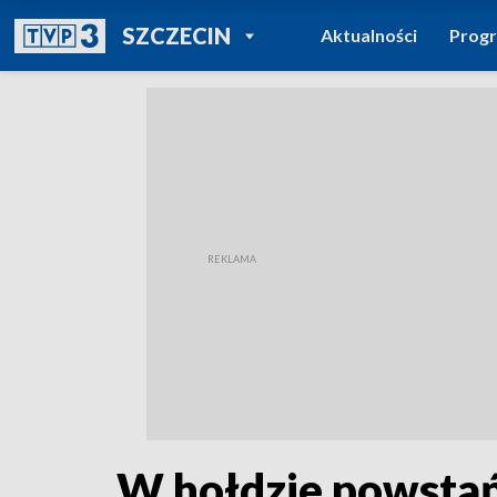
POWRÓT DO
SZCZECIN
Aktualności
Prog
TVP REGIONY
W hołdzie powstań