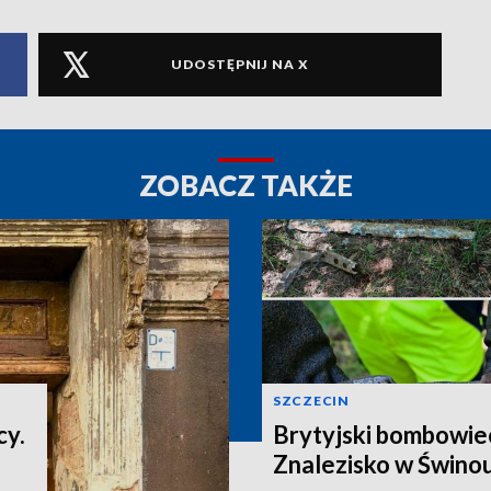
UDOSTĘPNIJ NA X
ZOBACZ TAKŻE
SZCZECIN
cy.
Brytyjski bombowiec
Znalezisko w Świnou