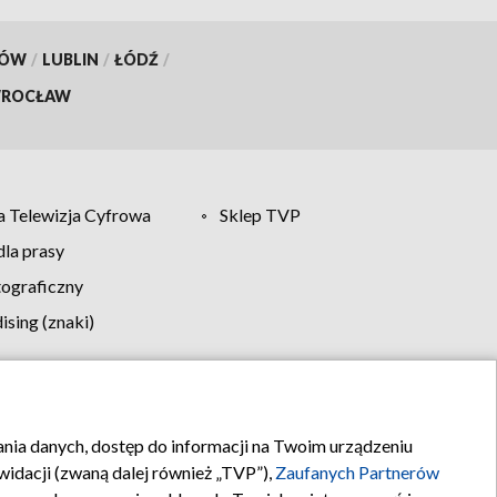
KÓW
/
LUBLIN
/
ŁÓDŹ
/
ROCŁAW
 Telewizja Cyfrowa
Sklep TVP
la prasy
tograficzny
sing (znaki)
klamy
Kontakt
rania danych, dostęp do informacji na Twoim urządzeniu
idacji (zwaną dalej również „TVP”),
Zaufanych Partnerów