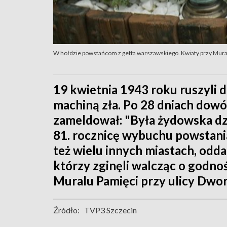
W hołdzie powstańcom z getta warszawskiego. Kwiaty przy Mura
19 kwietnia 1943 roku ruszyli 
machiną zła. Po 28 dniach dow
zameldował: "Była żydowska dzie
81. rocznicę wybuchu powstania
też wielu innych miastach, od
którzy zginęli walcząc o godno
Muralu Pamięci przy ulicy Dwo
Źródło:
TVP3 Szczecin