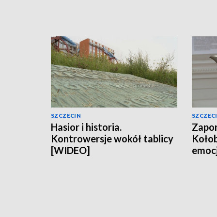
SZCZECIN
SZCZEC
Hasior i historia.
Zapom
Kontrowersje wokół tablicy
Koło
[WIDEO]
emocj