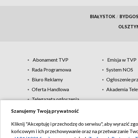
BIAŁYSTOK
/
BYDGO
OLSZTY
Abonament TVP
Emisja w TVP
Rada Programowa
System NOS
Biuro Reklamy
Ogłoszenie pr
Oferta Handlowa
Akademia Tele
Telegazeta ogłoszenia
Szanujemy Twoją prywatność
Regulamin TVP
Kliknij "Akceptuję i przechodzę do serwisu", aby wyrazić zg
końcowym i ich przechowywanie oraz na przetwarzanie Twoich