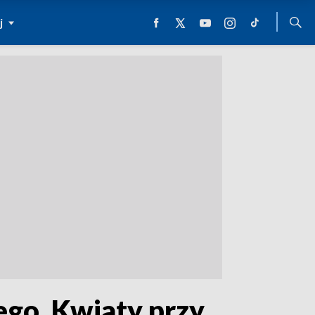
j
go. Kwiaty przy