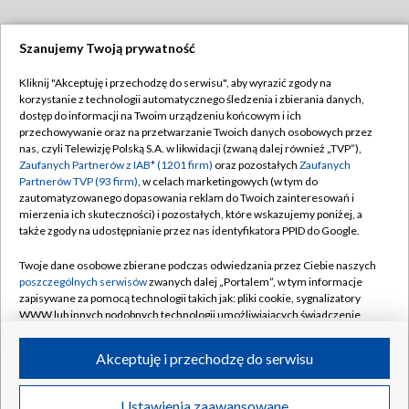
Szanujemy Twoją prywatność
Dołącz do nas:
Kliknij "Akceptuję i przechodzę do serwisu", aby wyrazić zgody na
korzystanie z technologii automatycznego śledzenia i zbierania danych,
TVP
dostęp do informacji na Twoim urządzeniu końcowym i ich
Abonament TVP
przechowywanie oraz na przetwarzanie Twoich danych osobowych przez
Regulamin TVP
nas, czyli Telewizję Polską S.A. w likwidacji (zwaną dalej również „TVP”),
Emisja w TVP
Zaufanych Partnerów z IAB* (1201 firm)
oraz pozostałych
Zaufanych
Polityka prywatności
Partnerów TVP (93 firm)
, w celach marketingowych (w tym do
Centrum informacji TVP
Moje zgody
zautomatyzowanego dopasowania reklam do Twoich zainteresowań i
mierzenia ich skuteczności) i pozostałych, które wskazujemy poniżej, a
Naziemna Telewizja Cyfrowa
Pomoc
także zgody na udostępnianie przez nas identyfikatora PPID do Google.
Sklep TVP
Biuro reklamy
Twoje dane osobowe zbierane podczas odwiedzania przez Ciebie naszych
Rada Programowa
poszczególnych serwisów
zwanych dalej „Portalem”, w tym informacje
Kontakt
zapisywane za pomocą technologii takich jak: pliki cookie, sygnalizatory
System NOS
WWW lub innych podobnych technologii umożliwiających świadczenie
dopasowanych i bezpiecznych usług, personalizację treści oraz reklam,
Informacje o nadawcy
Kanały
udostępnianie funkcji mediów społecznościowych oraz analizowanie
Akceptuję i przechodzę do serwisu
ruchu w Internecie.
Program dla prasy
©2026 Telewizja Polska S.A. w likwidacji
Biuro Reklamy
Twoje dane osobowe zbierane podczas odwiedzania przez Ciebie
Ustawienia zaawansowane