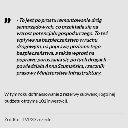
- To jest po prostu remontowanie dróg
samorządowych, co przekłada się na
wzrost potencjału gospodarczego. To też
wpływa na bezpieczeństwo w ruchu
drogowym, na poprawę poziomu tego
bezpieczeństwa, a także wprost na
poprawę poruszania się po tych drogach –
powiedziała Anna Szumańska, rzecznik
prasowy Ministerstwa Infrastruktury.
W tym roku dofinansowanie z rezerwy subwencji ogólnej
budżetu otrzyma 101 inwestycji.
Źródło:
TVP3 Szczecin