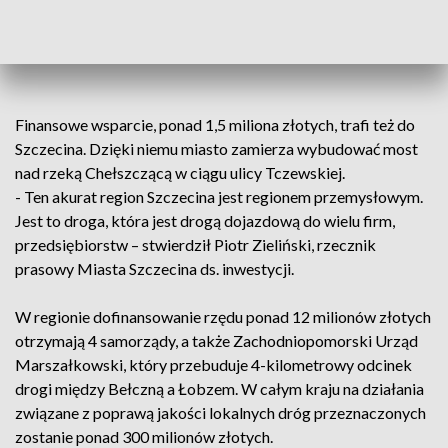
przebudowany – przekazał Mieczysław
Zwoliński, dyrektor Powiatowego
Zarządu Dróg w Koszalinie.
Finansowe wsparcie, ponad 1,5 miliona złotych, trafi też do
Szczecina. Dzięki niemu miasto zamierza wybudować most
nad rzeką Chełszczącą w ciągu ulicy Tczewskiej.
- Ten akurat region Szczecina jest regionem przemysłowym.
Jest to droga, która jest drogą dojazdową do wielu firm,
przedsiębiorstw – stwierdził Piotr Zieliński, rzecznik
prasowy Miasta Szczecina ds. inwestycji.
W regionie dofinansowanie rzędu ponad 12 milionów złotych
otrzymają 4 samorządy, a także Zachodniopomorski Urząd
Marszałkowski, który przebuduje 4-kilometrowy odcinek
drogi między Bełczną a Łobzem. W całym kraju na działania
związane z poprawą jakości lokalnych dróg przeznaczonych
zostanie ponad 300 milionów złotych.