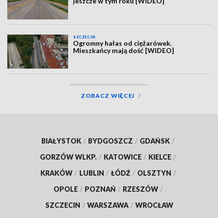
jeszcze w tym roku [WIDEO]
SZCZECIN
Ogromny hałas od ciężarówek.
Mieszkańcy mają dość [WIDEO]
ZOBACZ WIĘCEJ
BIAŁYSTOK
/
BYDGOSZCZ
/
GDAŃSK
/
GORZÓW WLKP.
/
KATOWICE
/
KIELCE
/
KRAKÓW
/
LUBLIN
/
ŁÓDŹ
/
OLSZTYN
/
OPOLE
/
POZNAŃ
/
RZESZÓW
/
SZCZECIN
/
WARSZAWA
/
WROCŁAW