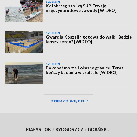
SZCZECIN
Kołobrzeg stolicą SUP. Trwają
międzynarodowe zawody [WIDEO]
SZCZECIN
Gwardia Koszalin gotowa do walki. Będzie
lepszy sezon? [WIDEO]
SZCZECIN
Pokonał morze i własne granice. Teraz
kończy badania w szpitalu [WIDEO]
ZOBACZ WIĘCEJ
BIAŁYSTOK
/
BYDGOSZCZ
/
GDAŃSK
/