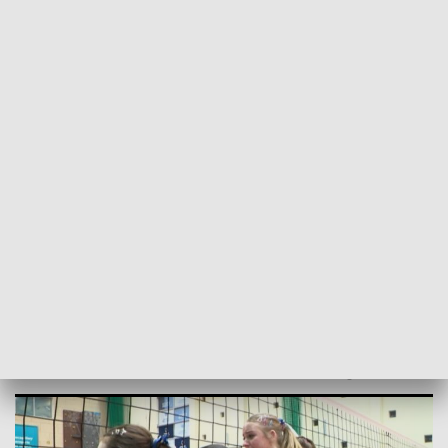
POWRÓT DO
SZCZECIN
TVP REGIONY
Młode siatkarki w finale mistrzostw
Polski [WIDEO]
2024-04-22
Krzysztof Brylowski / kb