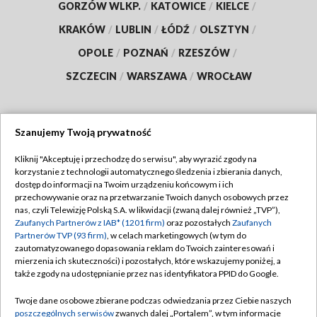
GORZÓW WLKP.
/
KATOWICE
/
KIELCE
/
KRAKÓW
/
LUBLIN
/
ŁÓDŹ
/
OLSZTYN
/
OPOLE
/
POZNAŃ
/
RZESZÓW
/
SZCZECIN
/
WARSZAWA
/
WROCŁAW
Szanujemy Twoją prywatność
Dołącz do nas:
Kliknij "Akceptuję i przechodzę do serwisu", aby wyrazić zgody na
korzystanie z technologii automatycznego śledzenia i zbierania danych,
TVP
dostęp do informacji na Twoim urządzeniu końcowym i ich
Abonament TVP
przechowywanie oraz na przetwarzanie Twoich danych osobowych przez
Regulamin TVP
nas, czyli Telewizję Polską S.A. w likwidacji (zwaną dalej również „TVP”),
Emisja w TVP
Polityka prywatności
Zaufanych Partnerów z IAB* (1201 firm)
oraz pozostałych
Zaufanych
Partnerów TVP (93 firm)
, w celach marketingowych (w tym do
Centrum informacji TVP
Moje zgody
zautomatyzowanego dopasowania reklam do Twoich zainteresowań i
mierzenia ich skuteczności) i pozostałych, które wskazujemy poniżej, a
Naziemna Telewizja Cyfrowa
Pomoc
także zgody na udostępnianie przez nas identyfikatora PPID do Google.
Sklep TVP
Biuro reklamy
Twoje dane osobowe zbierane podczas odwiedzania przez Ciebie naszych
Rada Programowa
Kontakt
poszczególnych serwisów
zwanych dalej „Portalem”, w tym informacje