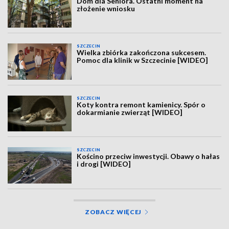
Dom dla Seniora. Ostatni moment na
złożenie wniosku
SZCZECIN
Wielka zbiórka zakończona sukcesem.
Pomoc dla klinik w Szczecinie [WIDEO]
SZCZECIN
Koty kontra remont kamienicy. Spór o
dokarmianie zwierząt [WIDEO]
SZCZECIN
Kościno przeciw inwestycji. Obawy o hałas
i drogi [WIDEO]
ZOBACZ WIĘCEJ