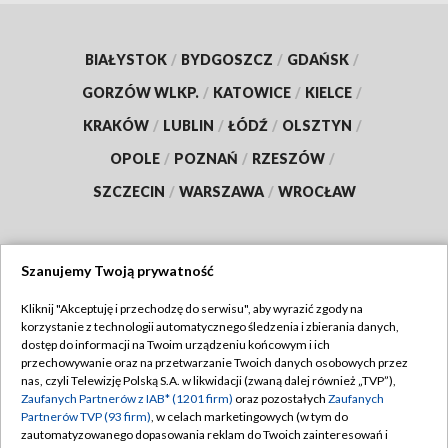
BIAŁYSTOK
/
BYDGOSZCZ
/
GDAŃSK
/
GORZÓW WLKP.
/
KATOWICE
/
KIELCE
/
KRAKÓW
/
LUBLIN
/
ŁÓDŹ
/
OLSZTYN
/
OPOLE
/
POZNAŃ
/
RZESZÓW
/
SZCZECIN
/
WARSZAWA
/
WROCŁAW
Szanujemy Twoją prywatność
Dołącz do nas:
Kliknij "Akceptuję i przechodzę do serwisu", aby wyrazić zgody na
korzystanie z technologii automatycznego śledzenia i zbierania danych,
TVP
dostęp do informacji na Twoim urządzeniu końcowym i ich
Abonament TVP
przechowywanie oraz na przetwarzanie Twoich danych osobowych przez
Regulamin TVP
nas, czyli Telewizję Polską S.A. w likwidacji (zwaną dalej również „TVP”),
Emisja w TVP
Polityka prywatności
Zaufanych Partnerów z IAB* (1201 firm)
oraz pozostałych
Zaufanych
Partnerów TVP (93 firm)
, w celach marketingowych (w tym do
Centrum informacji TVP
Moje zgody
zautomatyzowanego dopasowania reklam do Twoich zainteresowań i