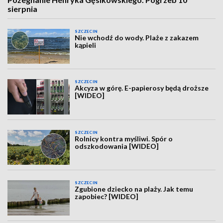
sierpnia
SZCZECIN
Nie wchodź do wody. Plaże z zakazem
kąpieli
SZCZECIN
Akcyza w górę. E-papierosy będą droższe
[WIDEO]
SZCZECIN
Rolnicy kontra myśliwi. Spór o
odszkodowania [WIDEO]
SZCZECIN
Zgubione dziecko na plaży. Jak temu
zapobiec? [WIDEO]