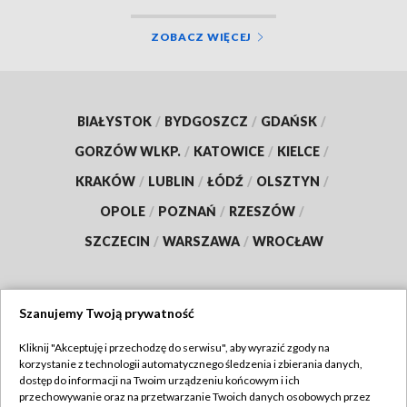
ZOBACZ WIĘCEJ
BIAŁYSTOK
/
BYDGOSZCZ
/
GDAŃSK
/
GORZÓW WLKP.
/
KATOWICE
/
KIELCE
/
KRAKÓW
/
LUBLIN
/
ŁÓDŹ
/
OLSZTYN
/
OPOLE
/
POZNAŃ
/
RZESZÓW
/
SZCZECIN
/
WARSZAWA
/
WROCŁAW
Szanujemy Twoją prywatność
Dołącz do nas:
Kliknij "Akceptuję i przechodzę do serwisu", aby wyrazić zgody na
korzystanie z technologii automatycznego śledzenia i zbierania danych,
TVP
dostęp do informacji na Twoim urządzeniu końcowym i ich
Abonament TVP
przechowywanie oraz na przetwarzanie Twoich danych osobowych przez
Regulamin TVP