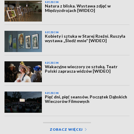
SZCZECIN
Natura z bliska. Wystawa zdjęć w
Międzyzdrojach [WIDEO]
SZCZECIN
Kobiety i sztuka w Starej Rzeźni. Ruszyła
wystawa „Śledź mnie” [WIDEO]
SZCZECIN
Wakacyjne wieczory ze sztuką. Teatr
Polski zaprasza widzów [WIDEO]
SZCZECIN
Pięć dni, pięć seansów. Początek Dąbskich
Wieczorów Filmowych
ZOBACZ WIĘCEJ