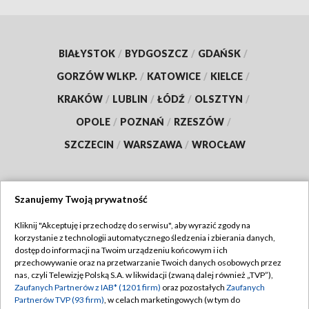
BIAŁYSTOK
/
BYDGOSZCZ
/
GDAŃSK
/
GORZÓW WLKP.
/
KATOWICE
/
KIELCE
/
KRAKÓW
/
LUBLIN
/
ŁÓDŹ
/
OLSZTYN
/
OPOLE
/
POZNAŃ
/
RZESZÓW
/
SZCZECIN
/
WARSZAWA
/
WROCŁAW
Szanujemy Twoją prywatność
Dołącz do nas:
Kliknij "Akceptuję i przechodzę do serwisu", aby wyrazić zgody na
korzystanie z technologii automatycznego śledzenia i zbierania danych,
TVP
dostęp do informacji na Twoim urządzeniu końcowym i ich
Abonament TVP
przechowywanie oraz na przetwarzanie Twoich danych osobowych przez
Regulamin TVP
nas, czyli Telewizję Polską S.A. w likwidacji (zwaną dalej również „TVP”),
Emisja w TVP
Polityka prywatności
Zaufanych Partnerów z IAB* (1201 firm)
oraz pozostałych
Zaufanych
Partnerów TVP (93 firm)
, w celach marketingowych (w tym do
Centrum informacji TVP