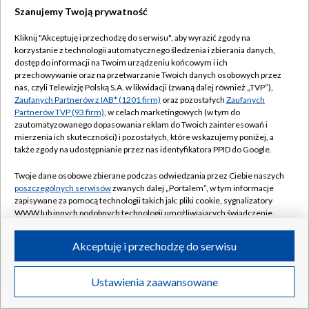
Szanujemy Twoją prywatność
Kliknij "Akceptuję i przechodzę do serwisu", aby wyrazić zgody na
korzystanie z technologii automatycznego śledzenia i zbierania danych,
dostęp do informacji na Twoim urządzeniu końcowym i ich
przechowywanie oraz na przetwarzanie Twoich danych osobowych przez
nas, czyli Telewizję Polską S.A. w likwidacji (zwaną dalej również „TVP”),
Zaufanych Partnerów z IAB* (1201 firm)
oraz pozostałych
Zaufanych
Partnerów TVP (93 firm)
, w celach marketingowych (w tym do
zautomatyzowanego dopasowania reklam do Twoich zainteresowań i
mierzenia ich skuteczności) i pozostałych, które wskazujemy poniżej, a
także zgody na udostępnianie przez nas identyfikatora PPID do Google.
Twoje dane osobowe zbierane podczas odwiedzania przez Ciebie naszych
poszczególnych serwisów
zwanych dalej „Portalem”, w tym informacje
zapisywane za pomocą technologii takich jak: pliki cookie, sygnalizatory
WWW lub innych podobnych technologii umożliwiających świadczenie
dopasowanych i bezpiecznych usług, personalizację treści oraz reklam,
udostępnianie funkcji mediów społecznościowych oraz analizowanie
Akceptuję i przechodzę do serwisu
ruchu w Internecie.
Twoje dane osobowe zbierane podczas odwiedzania przez Ciebie
Ustawienia zaawansowane
poszczególnych serwisów
na Portalu, takie jak adresy IP, identyfikatory
Twoich urządzeń końcowych i identyfikatory plików cookie, informacje o