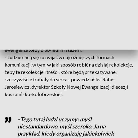
przychodzą – stwierdziła Ewa Ławska,
uczestniczka Kursu Paweł w Sarbinowie.
Spotkanie z doświadczonymi duszpasterzami
Swoim doświadczeniem z uczestnikami dzielą się
ewangelizatorzy z 30-letnim stażem.
- Ludzie chcą się rozwijać w najróżniejszych formach
komunikacji, w tym, w jaki sposób robić na dzisiaj rekolekcje,
żeby te rekolekcje i treści, które będą przekazywane,
rzeczywiście trafiały do serca - powiedział ks. Rafał
Jarosiewicz, dyrektor Szkoły Nowej Ewangelizacji diecezji
koszalińsko-kołobrzeskiej.
- Tego tutaj ludzi uczymy: myśl
niestandardowo, myśl szeroko. Ja na
przykład, kiedy organizuję jakiekolwiek