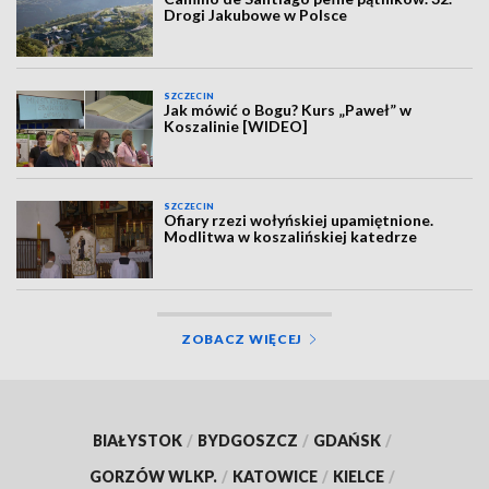
Drogi Jakubowe w Polsce
SZCZECIN
Jak mówić o Bogu? Kurs „Paweł” w
Koszalinie [WIDEO]
SZCZECIN
Ofiary rzezi wołyńskiej upamiętnione.
Modlitwa w koszalińskiej katedrze
ZOBACZ WIĘCEJ
BIAŁYSTOK
/
BYDGOSZCZ
/
GDAŃSK
/
GORZÓW WLKP.
/
KATOWICE
/
KIELCE
/