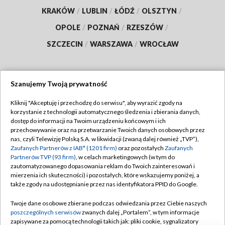
KRAKÓW
/
LUBLIN
/
ŁÓDŹ
/
OLSZTYN
/
OPOLE
/
POZNAŃ
/
RZESZÓW
/
SZCZECIN
/
WARSZAWA
/
WROCŁAW
Szanujemy Twoją prywatność
Dołącz do nas:
Kliknij "Akceptuję i przechodzę do serwisu", aby wyrazić zgody na
korzystanie z technologii automatycznego śledzenia i zbierania danych,
TVP
dostęp do informacji na Twoim urządzeniu końcowym i ich
Abonament TVP
przechowywanie oraz na przetwarzanie Twoich danych osobowych przez
Regulamin TVP
nas, czyli Telewizję Polską S.A. w likwidacji (zwaną dalej również „TVP”),
Emisja w TVP
Polityka prywatności
Zaufanych Partnerów z IAB* (1201 firm)
oraz pozostałych
Zaufanych
Partnerów TVP (93 firm)
, w celach marketingowych (w tym do
Centrum informacji TVP
Moje zgody
zautomatyzowanego dopasowania reklam do Twoich zainteresowań i
mierzenia ich skuteczności) i pozostałych, które wskazujemy poniżej, a
Naziemna Telewizja Cyfrowa
Pomoc
także zgody na udostępnianie przez nas identyfikatora PPID do Google.
Sklep TVP
Biuro reklamy
Twoje dane osobowe zbierane podczas odwiedzania przez Ciebie naszych
Rada Programowa
Kontakt
poszczególnych serwisów
zwanych dalej „Portalem”, w tym informacje
zapisywane za pomocą technologii takich jak: pliki cookie, sygnalizatory