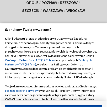
OPOLE
/
POZNAŃ
/
RZESZÓW
/
SZCZECIN
/
WARSZAWA
/
WROCŁAW
Szanujemy Twoją prywatność
Dołącz do nas:
Kliknij "Akceptuję i przechodzę do serwisu", aby wyrazić zgody na
korzystanie z technologii automatycznego śledzenia i zbierania danych,
TVP
dostęp do informacji na Twoim urządzeniu końcowym i ich
Abonament TVP
przechowywanie oraz na przetwarzanie Twoich danych osobowych przez
Regulamin TVP
nas, czyli Telewizję Polską S.A. w likwidacji (zwaną dalej również „TVP”),
Emisja w TVP
Polityka prywatności
Zaufanych Partnerów z IAB* (1201 firm)
oraz pozostałych
Zaufanych
Partnerów TVP (93 firm)
, w celach marketingowych (w tym do
Centrum informacji TVP
Moje zgody
zautomatyzowanego dopasowania reklam do Twoich zainteresowań i
mierzenia ich skuteczności) i pozostałych, które wskazujemy poniżej, a
Naziemna Telewizja Cyfrowa
Pomoc
także zgody na udostępnianie przez nas identyfikatora PPID do Google.
Sklep TVP
Biuro reklamy
Twoje dane osobowe zbierane podczas odwiedzania przez Ciebie naszych
Rada Programowa
Kontakt
poszczególnych serwisów
zwanych dalej „Portalem”, w tym informacje
zapisywane za pomocą technologii takich jak: pliki cookie, sygnalizatory
System NOS
WWW lub innych podobnych technologii umożliwiających świadczenie
dopasowanych i bezpiecznych usług, personalizację treści oraz reklam,
Informacje o nadawcy
Kanały