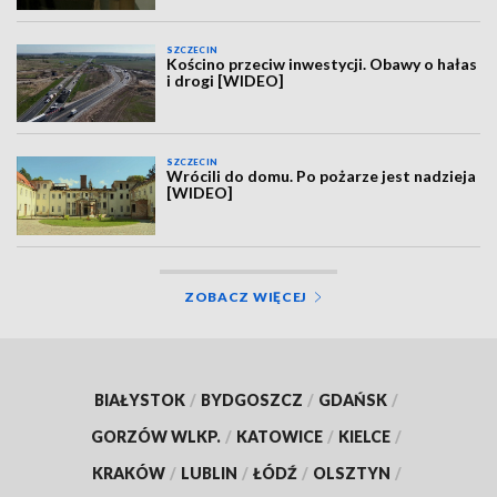
SZCZECIN
Kościno przeciw inwestycji. Obawy o hałas
i drogi [WIDEO]
SZCZECIN
Wrócili do domu. Po pożarze jest nadzieja
[WIDEO]
ZOBACZ WIĘCEJ
BIAŁYSTOK
/
BYDGOSZCZ
/
GDAŃSK
/
GORZÓW WLKP.
/
KATOWICE
/
KIELCE
/
KRAKÓW
/
LUBLIN
/
ŁÓDŹ
/
OLSZTYN
/