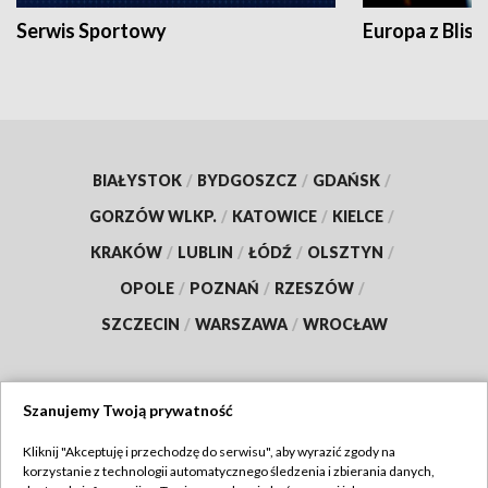
Serwis Sportowy
Europa z Blisk
BIAŁYSTOK
/
BYDGOSZCZ
/
GDAŃSK
/
GORZÓW WLKP.
/
KATOWICE
/
KIELCE
/
KRAKÓW
/
LUBLIN
/
ŁÓDŹ
/
OLSZTYN
/
OPOLE
/
POZNAŃ
/
RZESZÓW
/
SZCZECIN
/
WARSZAWA
/
WROCŁAW
Szanujemy Twoją prywatność
Dołącz do nas:
Kliknij "Akceptuję i przechodzę do serwisu", aby wyrazić zgody na
korzystanie z technologii automatycznego śledzenia i zbierania danych,
TVP