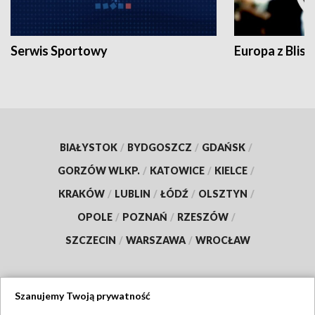
Serwis Sportowy
Europa z Blisk
BIAŁYSTOK
/
BYDGOSZCZ
/
GDAŃSK
/
GORZÓW WLKP.
/
KATOWICE
/
KIELCE
/
KRAKÓW
/
LUBLIN
/
ŁÓDŹ
/
OLSZTYN
/
OPOLE
/
POZNAŃ
/
RZESZÓW
/
SZCZECIN
/
WARSZAWA
/
WROCŁAW
Szanujemy Twoją prywatność
Dołącz do nas: