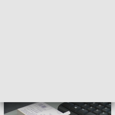
POWRÓT DO
SZCZECIN
TVP REGIONY
Antykoncecja awaryjna. Coraz więcej
aptek dołącza się do programu [WIDEO]
2024-05-16
Izabela Kozdraś / ms