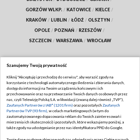
GORZÓW WLKP.
/
KATOWICE
/
KIELCE
/
KRAKÓW
/
LUBLIN
/
ŁÓDŹ
/
OLSZTYN
/
OPOLE
/
POZNAŃ
/
RZESZÓW
/
SZCZECIN
/
WARSZAWA
/
WROCŁAW
Szanujemy Twoją prywatność
Dołącz do nas:
Kliknij "Akceptuję i przechodzę do serwisu", aby wyrazić zgody na
korzystanie z technologii automatycznego śledzenia i zbierania danych,
TVP
dostęp do informacji na Twoim urządzeniu końcowym i ich
Abonament TVP
przechowywanie oraz na przetwarzanie Twoich danych osobowych przez
Regulamin TVP
nas, czyli Telewizję Polską S.A. w likwidacji (zwaną dalej również „TVP”),
Emisja w TVP
Polityka prywatności
Zaufanych Partnerów z IAB* (1201 firm)
oraz pozostałych
Zaufanych
Partnerów TVP (93 firm)
, w celach marketingowych (w tym do
Centrum informacji TVP
Moje zgody
zautomatyzowanego dopasowania reklam do Twoich zainteresowań i
mierzenia ich skuteczności) i pozostałych, które wskazujemy poniżej, a
Naziemna Telewizja Cyfrowa
Pomoc
także zgody na udostępnianie przez nas identyfikatora PPID do Google.
Sklep TVP
Biuro reklamy
Twoje dane osobowe zbierane podczas odwiedzania przez Ciebie naszych