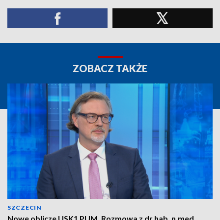
ZOBACZ TAKŻE
SZCZECIN
Nowe oblicze USK1 PUM. Rozmowa z dr hab. n.med.