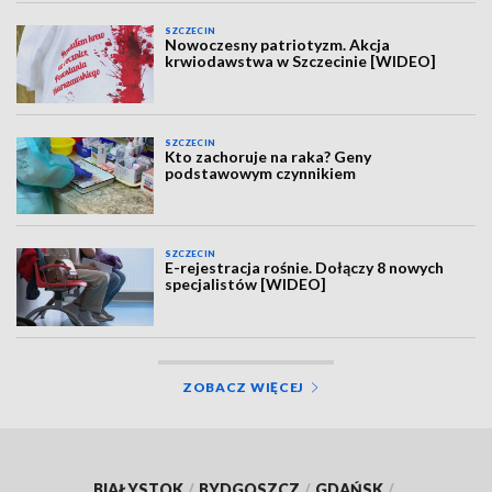
SZCZECIN
Nowoczesny patriotyzm. Akcja
krwiodawstwa w Szczecinie [WIDEO]
SZCZECIN
Kto zachoruje na raka? Geny
podstawowym czynnikiem
SZCZECIN
E-rejestracja rośnie. Dołączy 8 nowych
specjalistów [WIDEO]
ZOBACZ WIĘCEJ
BIAŁYSTOK
/
BYDGOSZCZ
/
GDAŃSK
/