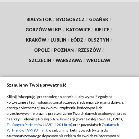
BIAŁYSTOK
/
BYDGOSZCZ
/
GDAŃSK
/
GORZÓW WLKP.
/
KATOWICE
/
KIELCE
/
KRAKÓW
/
LUBLIN
/
ŁÓDŹ
/
OLSZTYN
/
OPOLE
/
POZNAŃ
/
RZESZÓW
/
SZCZECIN
/
WARSZAWA
/
WROCŁAW
Szanujemy Twoją prywatność
Dołącz do nas:
Kliknij "Akceptuję i przechodzę do serwisu", aby wyrazić zgody na
korzystanie z technologii automatycznego śledzenia i zbierania danych,
TVP
dostęp do informacji na Twoim urządzeniu końcowym i ich
Abonament TVP
przechowywanie oraz na przetwarzanie Twoich danych osobowych przez
Regulamin TVP
nas, czyli Telewizję Polską S.A. w likwidacji (zwaną dalej również „TVP”),
Emisja w TVP
Polityka prywatności
Zaufanych Partnerów z IAB* (1201 firm)
oraz pozostałych
Zaufanych
Partnerów TVP (93 firm)
, w celach marketingowych (w tym do
Centrum informacji TVP
Moje zgody
zautomatyzowanego dopasowania reklam do Twoich zainteresowań i