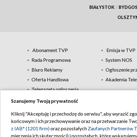
BIAŁYSTOK
/
BYDGO
OLSZTY
Abonament TVP
Emisja w TVP
Rada Programowa
System NOS
Biuro Reklamy
Ogłoszenie pr
Oferta Handlowa
Akademia Tele
Telegazeta ogłoszenia
Szanujemy Twoją prywatność
Regulamin TVP
Kliknij "Akceptuję i przechodzę do serwisu", aby wyrazić zg
końcowym i ich przechowywanie oraz na przetwarzanie Twoich
z IAB* (1201 firm)
oraz pozostałych
Zaufanych Partnerów T
mierzenia ich skuteczności) i pozostałych, które wskazujemy