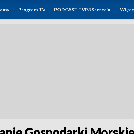
ramy
Program TV
PODCAST TVP3 Szczecin
Więce
anie Gospodarki Morskiej