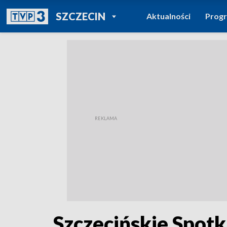
POWRÓT DO
SZCZECIN
Aktualności
Prog
TVP REGIONY
Szczecińskie Spotk