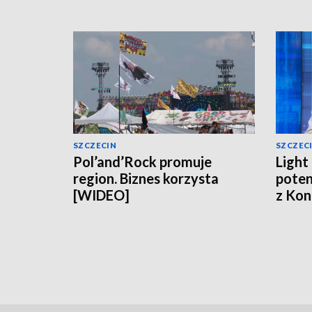
SZCZECIN
SZCZEC
Pol’and’Rock promuje
Light
region. Biznes korzysta
poten
[WIDEO]
z Kon
[WID