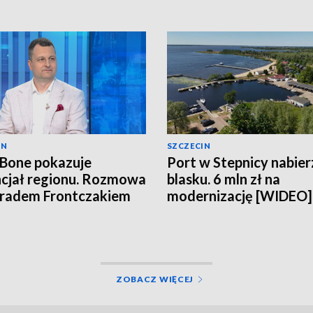
IN
SZCZECIN
 Bone pokazuje
Port w Stepnicy nabier
cjał regionu. Rozmowa
blasku. 6 mln zł na
radem Frontczakiem
modernizację [WIDEO]
EO]
ZOBACZ WIĘCEJ