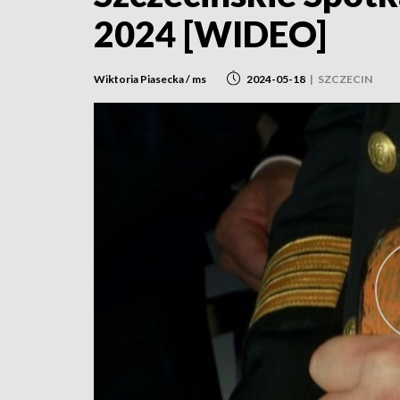
2024 [WIDEO]
Wiktoria Piasecka / ms
2024-05-18
|
SZCZECIN