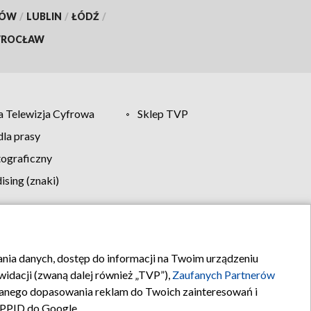
KÓW
/
LUBLIN
/
ŁÓDŹ
/
ROCŁAW
 Telewizja Cyfrowa
Sklep TVP
la prasy
tograficzny
sing (znaki)
klamy
Kontakt
rania danych, dostęp do informacji na Twoim urządzeniu
idacji (zwaną dalej również „TVP”),
Zaufanych Partnerów
anego dopasowania reklam do Twoich zainteresowań i
a PPID do Google.