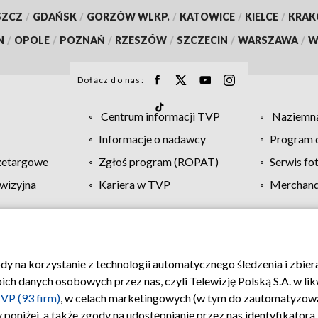
SZCZ
/
GDAŃSK
/
GORZÓW WLKP.
/
KATOWICE
/
KIELCE
/
KRA
N
/
OPOLE
/
POZNAŃ
/
RZESZÓW
/
SZCZECIN
/
WARSZAWA
/
W
Dołącz do nas:
Centrum informacji TVP
Naziemna
Informacje o nadawcy
Program d
zetargowe
Zgłoś program (ROPAT)
Serwis fo
wizyjna
Kariera w TVP
Merchandi
Polityka prywatności
Moje zgody
Pomoc
Biuro re
ody na korzystanie z technologii automatycznego śledzenia i zbie
 danych osobowych przez nas, czyli Telewizję Polską S.A. w likw
VP (93 firm)
, w celach marketingowych (w tym do zautomatyzow
 poniżej, a także zgody na udostępnianie przez nas identyfikator