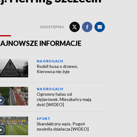
UDOSTĘPNIJ:
AJNOWSZE INFORMACJE
NA DROGACH
Rozbił busa o drzewo.
Kierowca nie żyje
NA DROGACH
Ogromny hałas od
ciężarówek. Mieszkańcy mają
dość [WIDEO]
SPORT
Skandaliczny wpis. Pogoń
zwolniła działacza [WIDEO]