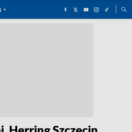
j
. Herring Szczecin