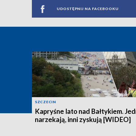
UDOSTĘPNIJ NA FACEBOOKU
SZCZECIN
Kapryśne lato nad Bałtykiem. Jed
narzekają, inni zyskują [WIDEO]