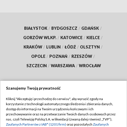
BIAŁYSTOK
/
BYDGOSZCZ
/
GDAŃSK
/
GORZÓW WLKP.
/
KATOWICE
/
KIELCE
/
KRAKÓW
/
LUBLIN
/
ŁÓDŹ
/
OLSZTYN
/
OPOLE
/
POZNAŃ
/
RZESZÓW
/
SZCZECIN
/
WARSZAWA
/
WROCŁAW
Szanujemy Twoją prywatność
Dołącz do nas:
Kliknij "Akceptuję i przechodzę do serwisu", aby wyrazić zgody na
korzystanie z technologii automatycznego śledzenia i zbierania danych,
TVP
dostęp do informacji na Twoim urządzeniu końcowym i ich
Abonament TVP
przechowywanie oraz na przetwarzanie Twoich danych osobowych przez
Regulamin TVP
nas, czyli Telewizję Polską S.A. w likwidacji (zwaną dalej również „TVP”),
Emisja w TVP
Polityka prywatności
Zaufanych Partnerów z IAB* (1201 firm)
oraz pozostałych
Zaufanych