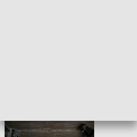
Z indeksem w ręku
Droga po suk
HISTORIA