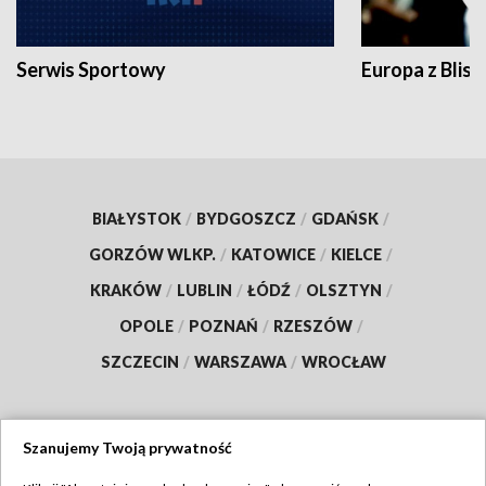
Serwis Sportowy
Europa z Blisk
BIAŁYSTOK
/
BYDGOSZCZ
/
GDAŃSK
/
GORZÓW WLKP.
/
KATOWICE
/
KIELCE
/
KRAKÓW
/
LUBLIN
/
ŁÓDŹ
/
OLSZTYN
/
OPOLE
/
POZNAŃ
/
RZESZÓW
/
SZCZECIN
/
WARSZAWA
/
WROCŁAW
Szanujemy Twoją prywatność
Dołącz do nas: