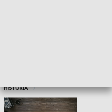
NAUKA I EDUKACJA
Z indeksem w ręku
Droga po suk
HISTORIA