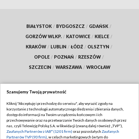
BIAŁYSTOK
/
BYDGOSZCZ
/
GDAŃSK
/
GORZÓW WLKP.
/
KATOWICE
/
KIELCE
/
KRAKÓW
/
LUBLIN
/
ŁÓDŹ
/
OLSZTYN
/
OPOLE
/
POZNAŃ
/
RZESZÓW
/
SZCZECIN
/
WARSZAWA
/
WROCŁAW
Szanujemy Twoją prywatność
Dołącz do nas:
Kliknij "Akceptuję i przechodzę do serwisu", aby wyrazić zgody na
korzystanie z technologii automatycznego śledzenia i zbierania danych,
TVP
dostęp do informacji na Twoim urządzeniu końcowym i ich
Abonament TVP
przechowywanie oraz na przetwarzanie Twoich danych osobowych przez
Regulamin TVP
nas, czyli Telewizję Polską S.A. w likwidacji (zwaną dalej również „TVP”),
Emisja w TVP
Polityka prywatności
Zaufanych Partnerów z IAB* (1201 firm)
oraz pozostałych
Zaufanych
Partnerów TVP (93 firm)
, w celach marketingowych (w tym do