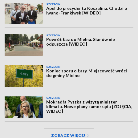
SZCZECIN
Apel do prezydenta Koszalina. Chodzi o
Iwano-Frankiwsk [WIDEO]
SZCZECIN
Powrót Łaz do Mielna. Sianów nie
odpuszcza [WIDEO]
SZCZECIN
Koniec sporu o Łazy. Miejscowość wróci
do gminy Mielno
SZCZECIN
Mokradła Pyszka z wizytą minister
klimatu. Nowe plany samorządu [ZDJĘCIA,
WIDEO]
ZOBACZ WIĘCEJ