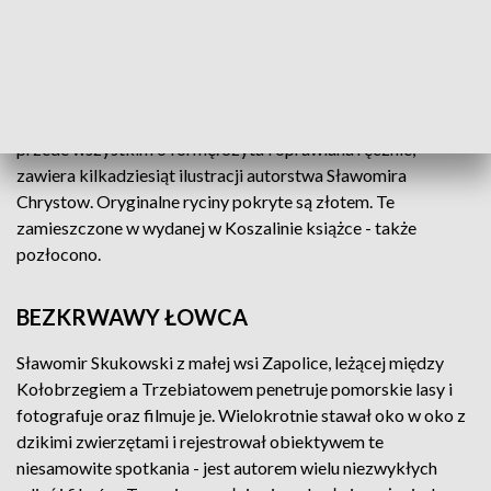
przez jurorów prestiżowego, branżowego konkursu "Award
of Excellence" w San Francisco. Przygotowanie misternie
zdobionych ksiąg trwało prawie pięć lat. Chodzi nie tylko o
rozmiar księgi - po rozłożeniu liczy sobie aż metr i zapewne
jest jedną z największych, wydrukowanych w Polsce, ale
przede wszystkim o formę. Szyta i oprawiana ręcznie,
zawiera kilkadziesiąt ilustracji autorstwa Sławomira
Chrystow. Oryginalne ryciny pokryte są złotem. Te
zamieszczone w wydanej w Koszalinie książce - także
pozłocono.
BEZKRWAWY ŁOWCA
Sławomir Skukowski z małej wsi Zapolice, leżącej między
Kołobrzegiem a Trzebiatowem penetruje pomorskie lasy i
fotografuje oraz filmuje je. Wielokrotnie stawał oko w oko z
dzikimi zwierzętami i rejestrował obiektywem te
niesamowite spotkania - jest autorem wielu niezwykłych