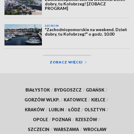
dobry, tu Kołobrzeg! [ZOBACZ
PROGRAM]
SZCZECIN
"Zachodniopomorskie na weekend. Dzień
dobry, tu Kołobrzeg!" o godz. 10.00
ZOBACZ WIĘCEJ
BIAŁYSTOK
/
BYDGOSZCZ
/
GDAŃSK
/
GORZÓW WLKP.
/
KATOWICE
/
KIELCE
/
KRAKÓW
/
LUBLIN
/
ŁÓDŹ
/
OLSZTYN
/
OPOLE
/
POZNAŃ
/
RZESZÓW
/
SZCZECIN
/
WARSZAWA
/
WROCŁAW