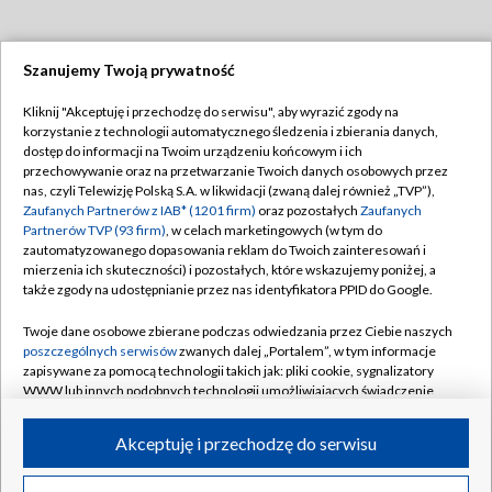
Szanujemy Twoją prywatność
Dołącz do nas:
Kliknij "Akceptuję i przechodzę do serwisu", aby wyrazić zgody na
korzystanie z technologii automatycznego śledzenia i zbierania danych,
TVP
dostęp do informacji na Twoim urządzeniu końcowym i ich
Abonament TVP
przechowywanie oraz na przetwarzanie Twoich danych osobowych przez
Regulamin TVP
nas, czyli Telewizję Polską S.A. w likwidacji (zwaną dalej również „TVP”),
Emisja w TVP
Polityka prywatności
Zaufanych Partnerów z IAB* (1201 firm)
oraz pozostałych
Zaufanych
Partnerów TVP (93 firm)
, w celach marketingowych (w tym do
Centrum informacji TVP
Moje zgody
zautomatyzowanego dopasowania reklam do Twoich zainteresowań i
mierzenia ich skuteczności) i pozostałych, które wskazujemy poniżej, a
Naziemna Telewizja Cyfrowa
Pomoc
także zgody na udostępnianie przez nas identyfikatora PPID do Google.
Sklep TVP
Biuro reklamy
Twoje dane osobowe zbierane podczas odwiedzania przez Ciebie naszych
Rada Programowa
Kontakt
poszczególnych serwisów
zwanych dalej „Portalem”, w tym informacje
zapisywane za pomocą technologii takich jak: pliki cookie, sygnalizatory
System NOS
WWW lub innych podobnych technologii umożliwiających świadczenie
dopasowanych i bezpiecznych usług, personalizację treści oraz reklam,
Informacje o nadawcy
Kanały
udostępnianie funkcji mediów społecznościowych oraz analizowanie
Akceptuję i przechodzę do serwisu
ruchu w Internecie.
Program dla prasy
©2026 Telewizja Polska S.A. w likwidacji
Biuro Reklamy
Twoje dane osobowe zbierane podczas odwiedzania przez Ciebie