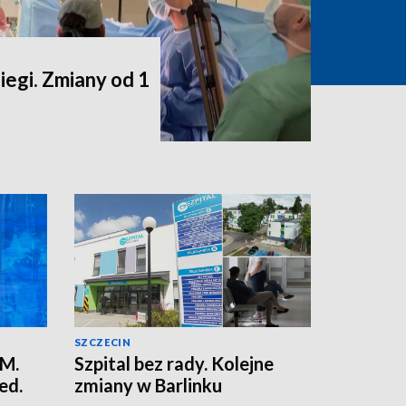
egi. Zmiany od 1
SZCZECIN
UM.
Szpital bez rady. Kolejne
ed.
zmiany w Barlinku