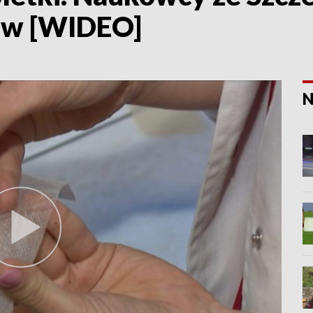
ów [WIDEO]
N