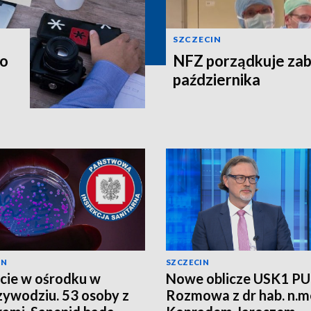
SZCZECIN
wo
NFZ porządkuje zabi
października
IN
SZCZECIN
cie w ośrodku w
Nowe oblicze USK1 P
ywodziu. 53 osoby z
Rozmowa z dr hab. n.m