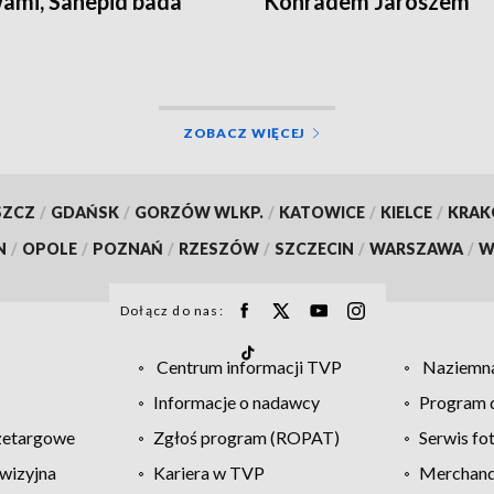
ami, Sanepid bada
Konradem Jaroszem
zynę
ZOBACZ WIĘCEJ
SZCZ
/
GDAŃSK
/
GORZÓW WLKP.
/
KATOWICE
/
KIELCE
/
KRA
N
/
OPOLE
/
POZNAŃ
/
RZESZÓW
/
SZCZECIN
/
WARSZAWA
/
W
Dołącz do nas:
Centrum informacji TVP
Naziemna
Informacje o nadawcy
Program d
zetargowe
Zgłoś program (ROPAT)
Serwis fo
wizyjna
Kariera w TVP
Merchandi