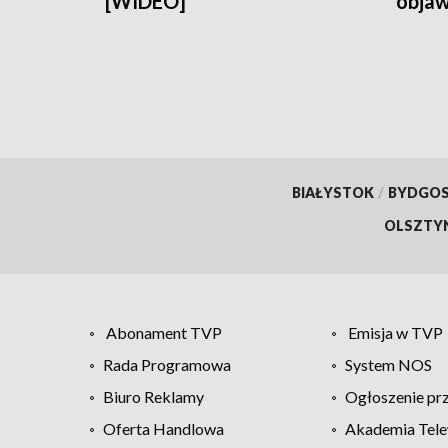
[WIDEO]
objaw
przyc
BIAŁYSTOK
/
BYDGO
OLSZTY
Abonament TVP
Emisja w TVP
Rada Programowa
System NOS
Biuro Reklamy
Ogłoszenie pr
Oferta Handlowa
Akademia Tele