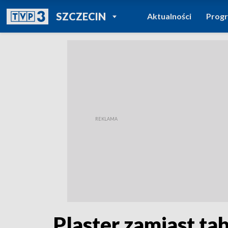
POWRÓT DO
SZCZECIN
Aktualności
Prog
TVP REGIONY
Plaster zamiast ta