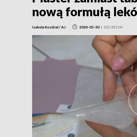
nową formułą lek
Izabela Kozdraś / AJ
2024-05-30
|
SZCZECIN