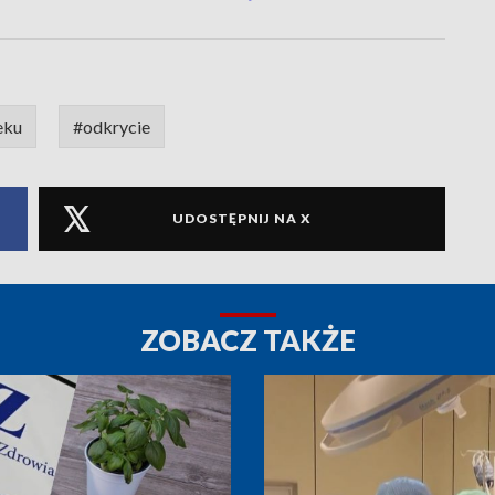
eku
#odkrycie
UDOSTĘPNIJ NA X
ZOBACZ TAKŻE