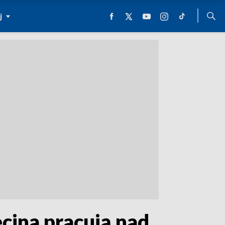
j
ecina pracują nad