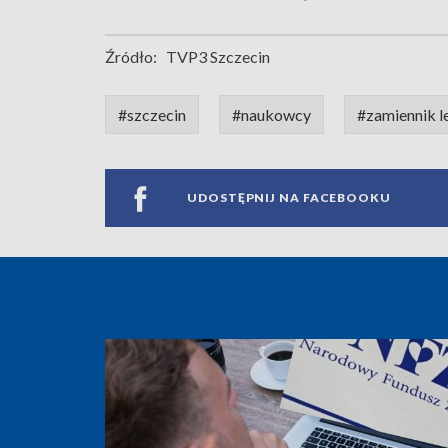
Źródło:
TVP3 Szczecin
#szczecin
#naukowcy
#zamiennik l
UDOSTĘPNIJ NA FACEBOOKU