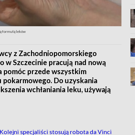
wą formułą leków
kowcy z Zachodniopomorskiego
 w Szczecinie pracują nad nową
a pomóc przede wszystkim
u pokarmowego. Do uzyskania
ększenia wchłaniania leku, używają
lejni specjaliści stosują robota da Vinci