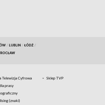
KÓW
/
LUBLIN
/
ŁÓDŹ
/
ROCŁAW
 Telewizja Cyfrowa
Sklep TVP
la prasy
tograficzny
sing (znaki)