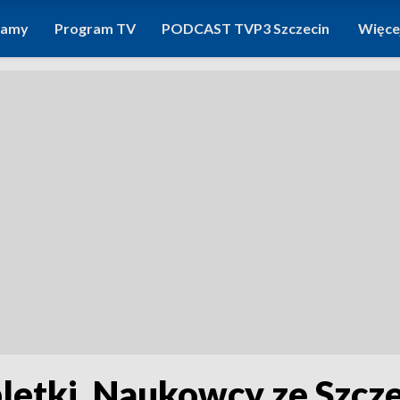
ramy
Program TV
PODCAST TVP3 Szczecin
Więce
bletki. Naukowcy ze Szcz