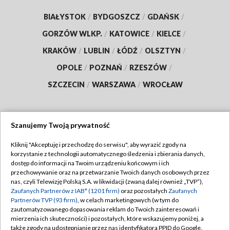
BIAŁYSTOK
/
BYDGOSZCZ
/
GDAŃSK
/
GORZÓW WLKP.
/
KATOWICE
/
KIELCE
/
KRAKÓW
/
LUBLIN
/
ŁÓDŹ
/
OLSZTYN
/
OPOLE
/
POZNAŃ
/
RZESZÓW
/
SZCZECIN
/
WARSZAWA
/
WROCŁAW
Szanujemy Twoją prywatność
Dołącz do nas:
Kliknij "Akceptuję i przechodzę do serwisu", aby wyrazić zgody na
korzystanie z technologii automatycznego śledzenia i zbierania danych,
TVP
dostęp do informacji na Twoim urządzeniu końcowym i ich
Abonament TVP
przechowywanie oraz na przetwarzanie Twoich danych osobowych przez
Regulamin TVP
nas, czyli Telewizję Polską S.A. w likwidacji (zwaną dalej również „TVP”),
Emisja w TVP
Polityka prywatności
Zaufanych Partnerów z IAB* (1201 firm)
oraz pozostałych
Zaufanych
Partnerów TVP (93 firm)
, w celach marketingowych (w tym do
Centrum informacji TVP
Moje zgody
zautomatyzowanego dopasowania reklam do Twoich zainteresowań i
mierzenia ich skuteczności) i pozostałych, które wskazujemy poniżej, a
Naziemna Telewizja Cyfrowa
Pomoc
także zgody na udostępnianie przez nas identyfikatora PPID do Google.