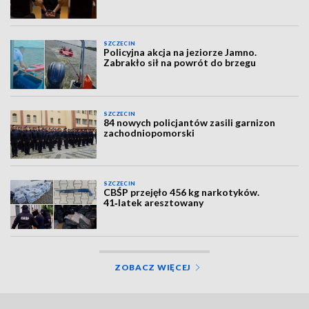
SZCZECIN
Policyjna akcja na jeziorze Jamno.
Zabrakło sił na powrót do brzegu
SZCZECIN
84 nowych policjantów zasili garnizon
zachodniopomorski
SZCZECIN
CBŚP przejęło 456 kg narkotyków.
41‑latek aresztowany
ZOBACZ WIĘCEJ