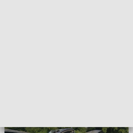
POWRÓT DO
SZCZECIN
TVP REGIONY
Samochód uderzył w drzewo. Zginęła
jedna osoba [AKTUALIZACJA]
2024-05-31
ms