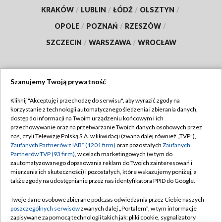
KRAKÓW
/
LUBLIN
/
ŁÓDŹ
/
OLSZTYN
/
OPOLE
/
POZNAŃ
/
RZESZÓW
/
SZCZECIN
/
WARSZAWA
/
WROCŁAW
Szanujemy Twoją prywatność
Dołącz do nas:
Kliknij "Akceptuję i przechodzę do serwisu", aby wyrazić zgody na
korzystanie z technologii automatycznego śledzenia i zbierania danych,
TVP
dostęp do informacji na Twoim urządzeniu końcowym i ich
Abonament TVP
przechowywanie oraz na przetwarzanie Twoich danych osobowych przez
Regulamin TVP
nas, czyli Telewizję Polską S.A. w likwidacji (zwaną dalej również „TVP”),
Emisja w TVP
Polityka prywatności
Zaufanych Partnerów z IAB* (1201 firm)
oraz pozostałych
Zaufanych
Partnerów TVP (93 firm)
, w celach marketingowych (w tym do
Centrum informacji TVP
Moje zgody
zautomatyzowanego dopasowania reklam do Twoich zainteresowań i
mierzenia ich skuteczności) i pozostałych, które wskazujemy poniżej, a
Naziemna Telewizja Cyfrowa
Pomoc
także zgody na udostępnianie przez nas identyfikatora PPID do Google.
Sklep TVP
Biuro reklamy
Twoje dane osobowe zbierane podczas odwiedzania przez Ciebie naszych
Rada Programowa
Kontakt
poszczególnych serwisów
zwanych dalej „Portalem”, w tym informacje
zapisywane za pomocą technologii takich jak: pliki cookie, sygnalizatory