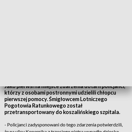
Chłopiec wypadł z okna. Śmigłowiec LPR przetransportował go do szpitala (fot.
Grzegorz Galant)
W Szczecinku 6-letnie dziecko wypadło z okna.
Chłopiec spadł na trawę, po upadku był przytomny.
Jako pierwsi na miejsce zdarzenia dotarli policjanci,
którzy z osobami postronnymi udzielili chłopcu
pierwszej pomocy. Śmigłowcem Lotniczego
Pogotowia Ratunkowego został
przetransportowany do koszalińskiego szpitala.
- Policjanci zadysponowani do tego zdarzenia potwierdzili,
że na ulicy Kopernika z trzeciego piętra wypadło dziecko,