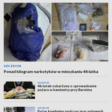
SZCZECIN
Ponad kilogram narkotyków w mieszkaniu 44‑latka
SZCZECIN
46‑latek oskarżony o sprowadzenie
pożaru w kamienicy przy Barnima
SZCZECIN
Pożar kombajnu podczas prac polowych.