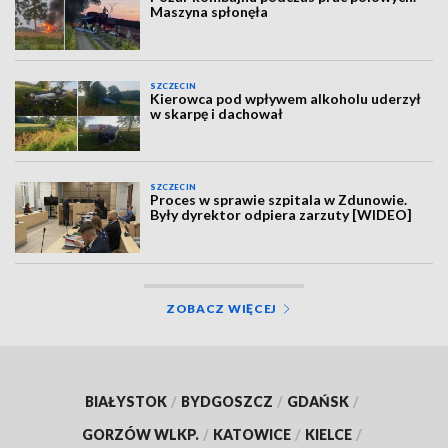
Maszyna spłonęła
SZCZECIN
Kierowca pod wpływem alkoholu uderzył
w skarpę i dachował
SZCZECIN
Proces w sprawie szpitala w Zdunowie.
Były dyrektor odpiera zarzuty [WIDEO]
ZOBACZ WIĘCEJ
BIAŁYSTOK
/
BYDGOSZCZ
/
GDAŃSK
/
GORZÓW WLKP.
/
KATOWICE
/
KIELCE
/