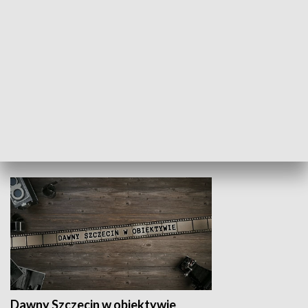
Z indeksem w ręku
Droga po suk
HISTORIA
Dawny Szczecin w obiektywie