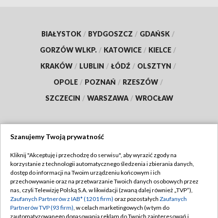
BIAŁYSTOK
/
BYDGOSZCZ
/
GDAŃSK
/
GORZÓW WLKP.
/
KATOWICE
/
KIELCE
/
KRAKÓW
/
LUBLIN
/
ŁÓDŹ
/
OLSZTYN
/
OPOLE
/
POZNAŃ
/
RZESZÓW
/
SZCZECIN
/
WARSZAWA
/
WROCŁAW
Szanujemy Twoją prywatność
Dołącz do nas:
Kliknij "Akceptuję i przechodzę do serwisu", aby wyrazić zgody na
korzystanie z technologii automatycznego śledzenia i zbierania danych,
TVP
dostęp do informacji na Twoim urządzeniu końcowym i ich
Abonament TVP
przechowywanie oraz na przetwarzanie Twoich danych osobowych przez
Regulamin TVP
nas, czyli Telewizję Polską S.A. w likwidacji (zwaną dalej również „TVP”),
Emisja w TVP
Polityka prywatności
Zaufanych Partnerów z IAB* (1201 firm)
oraz pozostałych
Zaufanych
Partnerów TVP (93 firm)
, w celach marketingowych (w tym do
Centrum informacji TVP
Moje zgody
zautomatyzowanego dopasowania reklam do Twoich zainteresowań i