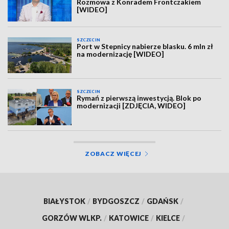
Rozmowa z Konradem Frontczakiem
[WIDEO]
SZCZECIN
Port w Stepnicy nabierze blasku. 6 mln zł
na modernizację [WIDEO]
SZCZECIN
Rymań z pierwszą inwestycją. Blok po
modernizacji [ZDJĘCIA, WIDEO]
ZOBACZ WIĘCEJ
BIAŁYSTOK
/
BYDGOSZCZ
/
GDAŃSK
/
GORZÓW WLKP.
/
KATOWICE
/
KIELCE
/