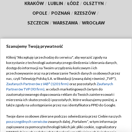
KRAKÓW
/
LUBLIN
/
ŁÓDŹ
/
OLSZTYN
/
OPOLE
/
POZNAŃ
/
RZESZÓW
/
SZCZECIN
/
WARSZAWA
/
WROCŁAW
Szanujemy Twoją prywatność
Dołącz do nas:
Kliknij "Akceptuję i przechodzę do serwisu", aby wyrazić zgody na
korzystanie z technologii automatycznego śledzenia i zbierania danych,
TVP
dostęp do informacji na Twoim urządzeniu końcowym i ich
Abonament TVP
przechowywanie oraz na przetwarzanie Twoich danych osobowych przez
Regulamin TVP
nas, czyli Telewizję Polską S.A. w likwidacji (zwaną dalej również „TVP”),
Emisja w TVP
Polityka prywatności
Zaufanych Partnerów z IAB* (1201 firm)
oraz pozostałych
Zaufanych
Partnerów TVP (93 firm)
, w celach marketingowych (w tym do
Centrum informacji TVP
Moje zgody
zautomatyzowanego dopasowania reklam do Twoich zainteresowań i
mierzenia ich skuteczności) i pozostałych, które wskazujemy poniżej, a
Naziemna Telewizja Cyfrowa
Pomoc
także zgody na udostępnianie przez nas identyfikatora PPID do Google.
Sklep TVP
Biuro reklamy
Twoje dane osobowe zbierane podczas odwiedzania przez Ciebie naszych
Rada Programowa
Kontakt
poszczególnych serwisów
zwanych dalej „Portalem”, w tym informacje
zapisywane za pomocą technologii takich jak: pliki cookie, sygnalizatory
System NOS