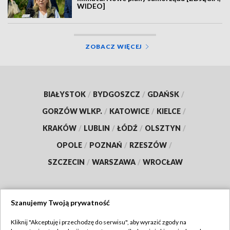
WIDEO]
ZOBACZ WIĘCEJ
BIAŁYSTOK
/
BYDGOSZCZ
/
GDAŃSK
/
GORZÓW WLKP.
/
KATOWICE
/
KIELCE
/
KRAKÓW
/
LUBLIN
/
ŁÓDŹ
/
OLSZTYN
/
OPOLE
/
POZNAŃ
/
RZESZÓW
/
SZCZECIN
/
WARSZAWA
/
WROCŁAW
Szanujemy Twoją prywatność
Dołącz do nas:
Kliknij "Akceptuję i przechodzę do serwisu", aby wyrazić zgody na