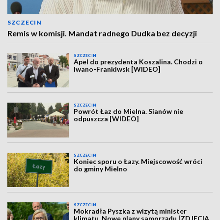
SZCZECIN
Remis w komisji. Mandat radnego Dudka bez decyzji
SZCZECIN
Apel do prezydenta Koszalina. Chodzi o
Iwano-Frankiwsk [WIDEO]
SZCZECIN
Powrót Łaz do Mielna. Sianów nie
odpuszcza [WIDEO]
SZCZECIN
Koniec sporu o Łazy. Miejscowość wróci
do gminy Mielno
SZCZECIN
Mokradła Pyszka z wizytą minister
klimatu. Nowe plany samorządu [ZDJĘCIA,