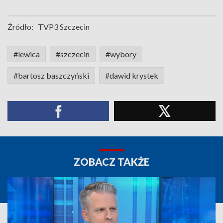
Źródło:
TVP3 Szczecin
#lewica
#szczecin
#wybory
#bartosz baszczyński
#dawid krystek
ZOBACZ TAKŻE