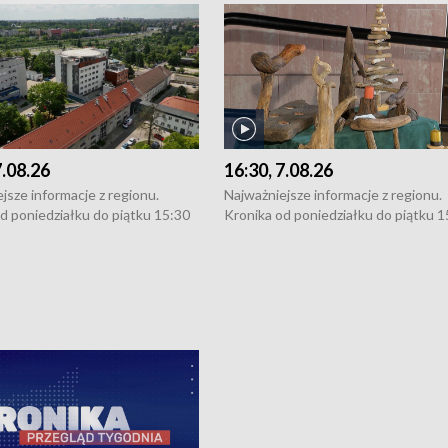
7.08.26
16:30, 7.08.26
jsze informacje z regionu.
Najważniejsze informacje z regionu.
d poniedziałku do piątku 15:30
Kronika od poniedziałku do piątku 1
16:30 (+ rozmowa), 18:30, 21:30.
(flesz), 16:30 (+ rozmowa), 18:30, 21
y i święta 15:30 i 16:30
W weekendy i święta 15:30 i 16:30
8:30 i 21:30. Dziennikarze czekają
(flesz), 18:30 i 21:30. Dziennikarze c
a zgłoszenia: Szczecin - tel. 91-
na Państwa zgłoszenia: Szczecin - te
0, Koszalin - tel. 94-34-50-054,
4 8-10-400, Koszalin - tel. 94-34-50
ronika@tvp.pl.
e-mail: kronika@tvp.pl.