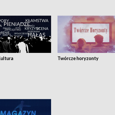
Kultura
Twórcze horyzonty