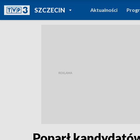
POWRÓT DO
SZCZECIN
Aktualności
Prog
TVP REGIONY
Poparł kandydatów 