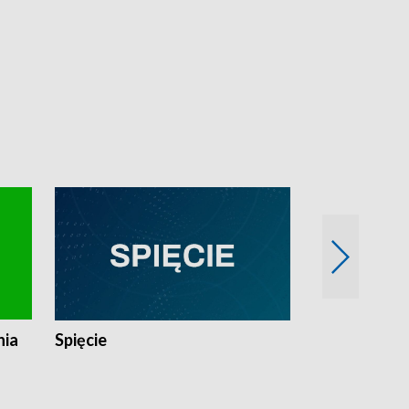
nia
Spięcie
Niedziałkow