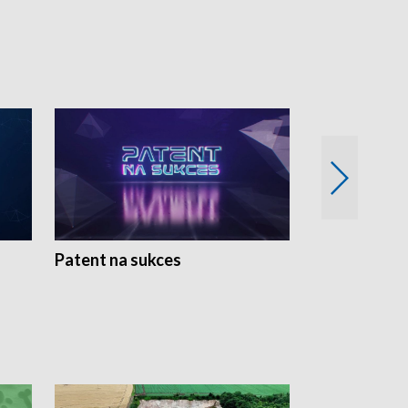
Patent na sukces
Rolnictwo w 