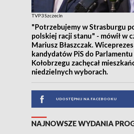
TVP3 Szczecin
"Potrzebujemy w Strasburgu pol
polskiej racji stanu" - mówił 
Mariusz Błaszczak. Wiceprezes 
kandydatów PiS do Parlamentu 
Kołobrzegu zachęcał mieszkańc
niedzielnych wyborach.
UDOSTĘPNIJ NA FACEBOOKU
NAJNOWSZE WYDANIA PR