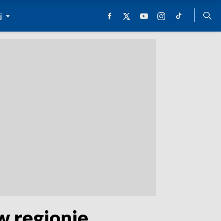
j
w regionie