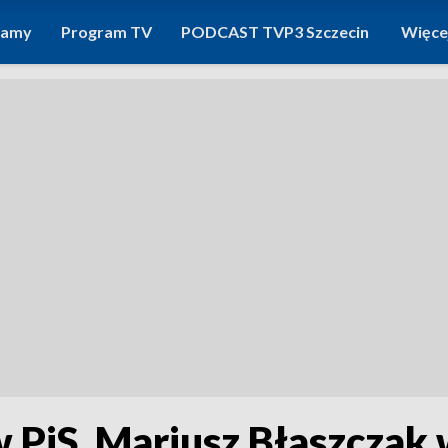
ramy
Program TV
PODCAST TVP3 Szczecin
Więce
PiS. Mariusz Błaszczak 