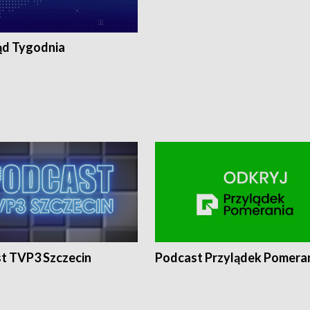
ąd Tygodnia
t TVP3 Szczecin
Podcast Przylądek Pomera